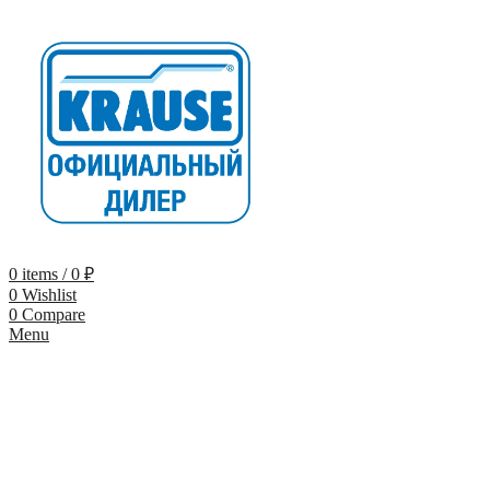
0
items
/
0
₽
0
Wishlist
0
Compare
Menu
-28%