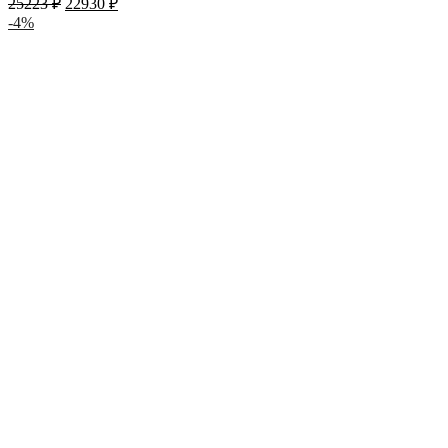
25223
₽
22930
₽
-4%