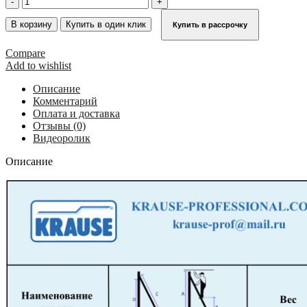
товара
Приставная
В корзину
Купить в один клик
Купить в рассрочку
лестница
KRAUSE
Compare
STABILO
Add to wishlist
8
ступ,
Описание
пара
Комментарий
крюков
Оплата и доставка
125125
Отзывы (0)
Видеоролик
Описание