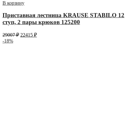
В корзину
Приставная лестница KRAUSE STABILO 12
ступ, 2 пары крюков 125200
29007
₽
22415
₽
-18%