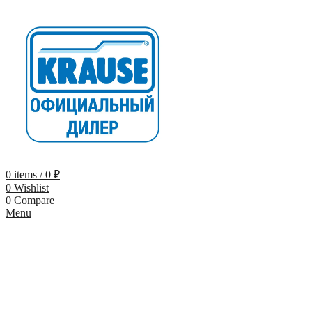
0
items
/
0
₽
0
Wishlist
0
Compare
Menu
-9%