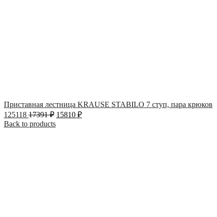
Приставная лестница KRAUSE STABILO 7 ступ, пара крюков
125118
17391
₽
15810
₽
Back to products