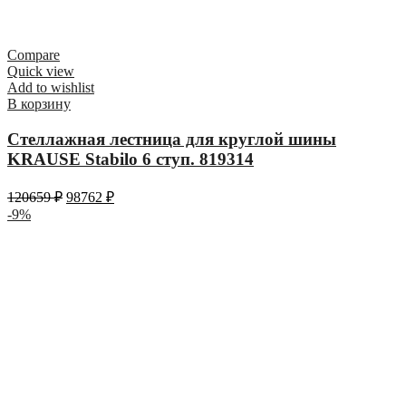
Compare
Quick view
Add to wishlist
В корзину
Стеллажная лестница для круглой шины
KRAUSE Stabilo 6 ступ. 819314
120659
₽
98762
₽
-9%