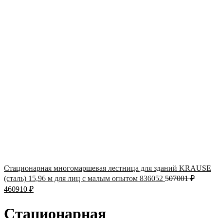
Стационарная многомаршевая лестница для зданий KRAUSE
(сталь) 15,96 м для лиц с малым опытом 836052
507001
₽
460910
₽
Стационарная