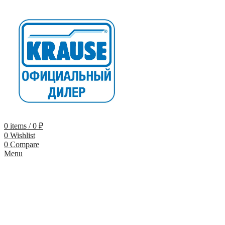
0
items
/
0
₽
0
Wishlist
0
Compare
Menu
-9%