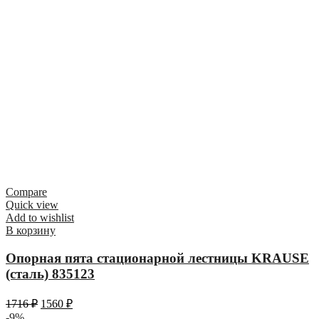
Compare
Quick view
Add to wishlist
В корзину
Опорная пята стационарной лестницы KRAUSE
(сталь) 835123
1716
₽
1560
₽
-9%