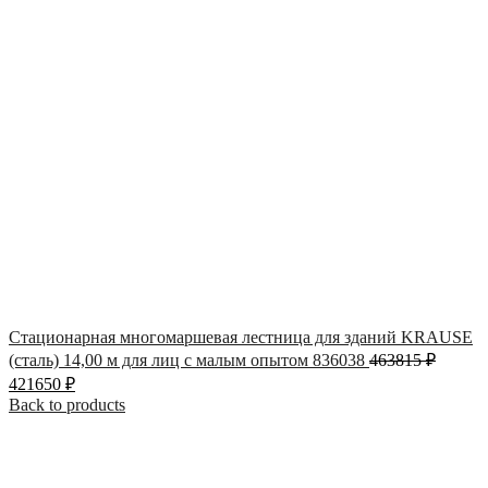
Стационарная многомаршевая лестница для зданий KRAUSE
(сталь) 14,00 м для лиц с малым опытом 836038
463815
₽
421650
₽
Back to products