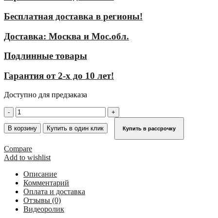
Бесплатная доставка в регионы!
Доставка: Москва и Мос.обл.
Подлинные товары
Гарантия от 2-х до 10 лет!
Доступно для предзаказа
Количество
товара
Стационарная
В корзину
Купить в один клик
Купить в рассрочку
многомаршевая
лестница
Compare
для
Add to wishlist
зданий
KRAUSE
Описание
(сталь)
Комментарий
15,12
Оплата и доставка
м
Отзывы (0)
для
Видеоролик
лиц