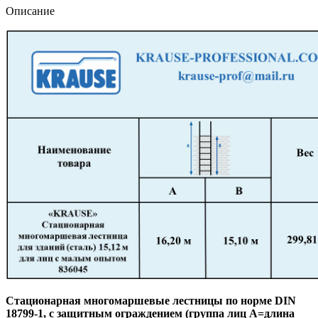
с
Описание
малым
опытом
836045
Стационарная многомаршевые лестницы по норме DIN
18799-1, с защитным ограждением (группа лиц А=длина