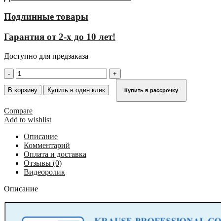
Подлинные товары
Гарантия от 2-х до 10 лет!
Доступно для предзаказа
Количество
товара
Стационарная
В корзину
Купить в один клик
Купить в рассрочку
многомаршевая
лестница
Compare
для
Add to wishlist
зданий
KRAUSE
Описание
(сталь)
Комментарий
15,12
Оплата и доставка
м
Отзывы (0)
для
Видеоролик
лиц
без
Описание
опыта
836151