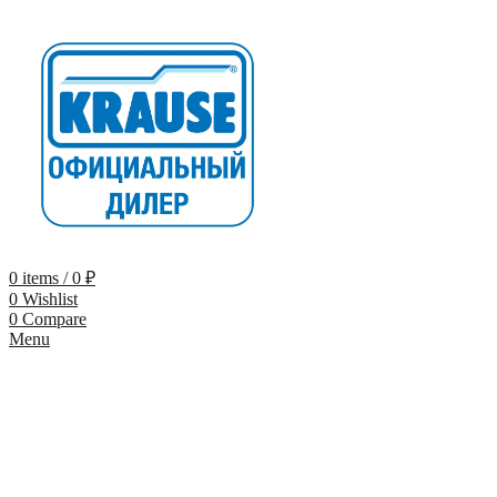
0
items
/
0
₽
0
Wishlist
0
Compare
Menu
-9%