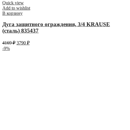
Quick view
Add to wishlist
В корзину
Дуга защитного ограждения, 3/4 KRAUSE
(сталь) 835437
4169
₽
3790
₽
-9%