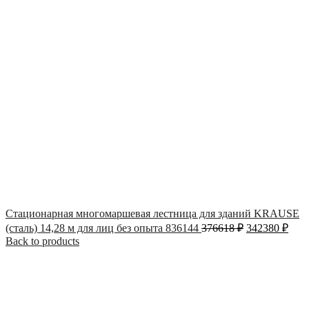
Стационарная многомаршевая лестница для зданий KRAUSE
(сталь) 14,28 м для лиц без опыта 836144
376618
₽
342380
₽
Back to products