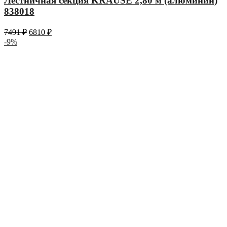
Лестничная секция KRAUSE 2,80 м (алюминий)
838018
7491
₽
6810
₽
-9%