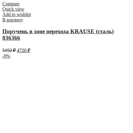
Compare
Quick view
Add to wishlist
В корзину
Поручень в зоне перехода KRAUSE (сталь)
836366
5192
₽
4720
₽
-9%