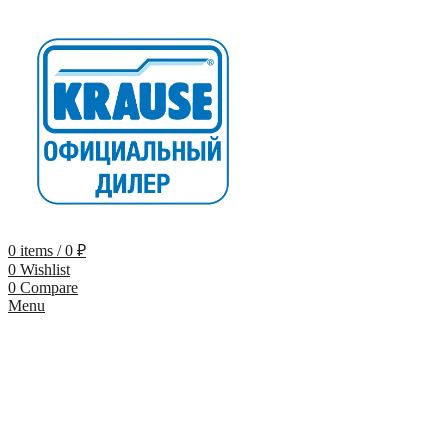
0
items
/
0
₽
0
Wishlist
0
Compare
Menu
-9%