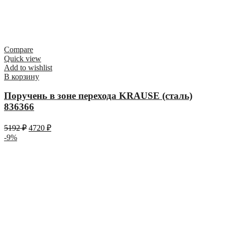
Compare
Quick view
Add to wishlist
В корзину
Поручень в зоне перехода KRAUSE (сталь)
836366
5192
₽
4720
₽
-9%