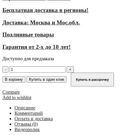
Бесплатная доставка в регионы!
Доставка: Москва и Мос.обл.
Подлинные товары
Гарантия от 2-х до 10 лет!
Доступно для предзаказа
Количество
товара
Стационарная
В корзину
Купить в один клик
Купить в рассрочку
многомаршевая
лестница
Compare
для
Add to wishlist
зданий
KRAUSE
Описание
(алюминий)
Комментарий
16,80
Оплата и доставка
м
Отзывы (0)
для
Видеоролик
лиц