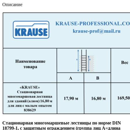
с
Описание
малым
опытом
838629
Стационарная многомаршевые лестницы по норме DIN
18799-1, с защитным ограждением (группа лиц А=длина