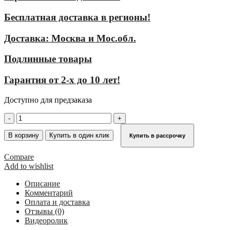
Бесплатная доставка в регионы!
Доставка: Москва и Мос.обл.
Подлинные товары
Гарантия от 2-х до 10 лет!
Доступно для предзаказа
Количество
товара
Стационарная
В корзину
Купить в один клик
Купить в рассрочку
многомаршевая
лестница
Compare
для
Add to wishlist
зданий
KRAUSE
Описание
(алюминий)
Комментарий
11,76
Оплата и доставка
м
Отзывы (0)
для
Видеоролик
лиц