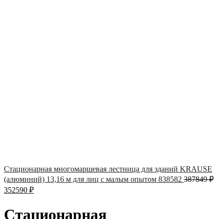
Стационарная многомаршевая лестница для зданий KRAUSE
(алюминий) 13,16 м для лиц с малым опытом 838582
387849
₽
352590
₽
Стационарная