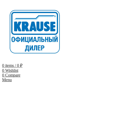
0
items
/
0
₽
0
Wishlist
0
Compare
Menu
-9%