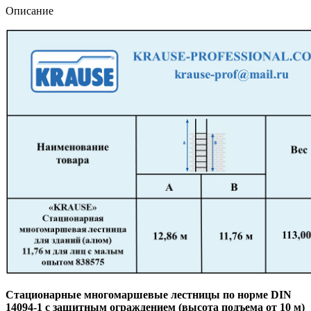
с
Описание
малым
опытом
838575
Стационарные многомаршевые лестницы по норме DIN
14094-1 с защитным ограждением (высота подъема от 10 м)