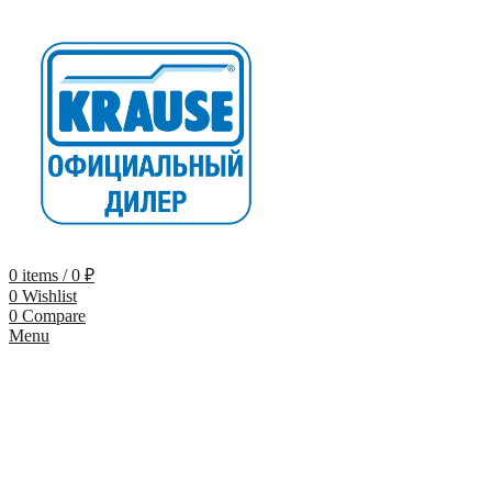
0
items
/
0
₽
0
Wishlist
0
Compare
Menu
-9%