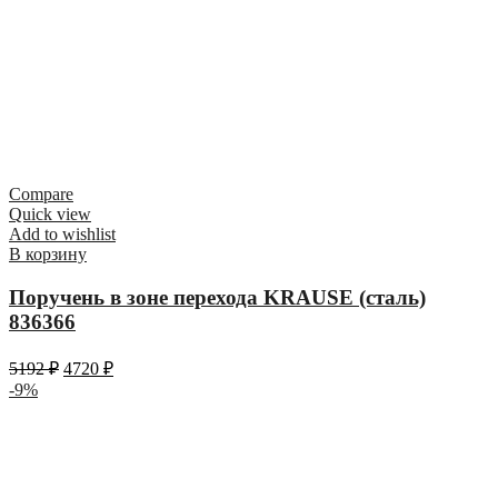
Compare
Quick view
Add to wishlist
В корзину
Поручень в зоне перехода KRAUSE (сталь)
836366
5192
₽
4720
₽
-9%