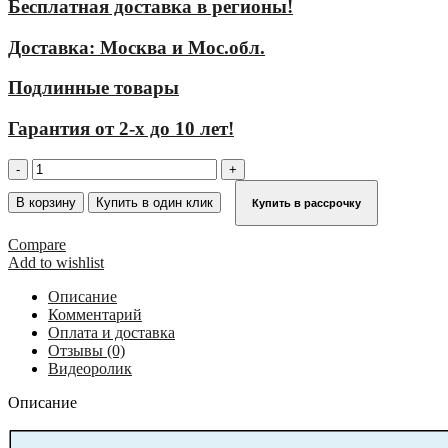
Бесплатная доставка в регионы!
Доставка: Москва и Мос.обл.
Подлинные товары
Гарантия от 2-х до 10 лет!
Количество
товара
Шахтная
В корзину
Купить в один клик
Купить в рассрочку
лестница
KRAUSE
Compare
(оцинкованная
Add to wishlist
сталь)
ширина
Описание
340
Комментарий
мм
Оплата и доставка
13
Отзывы (0)
перекладины
Видеоролик
815880
Описание