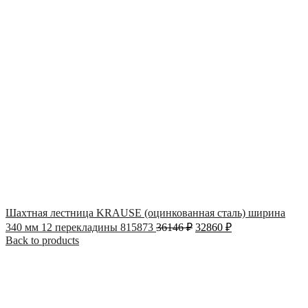
Шахтная лестница KRAUSE (оцинкованная сталь) ширина
340 мм 12 перекладины 815873
36146
₽
32860
₽
Back to products