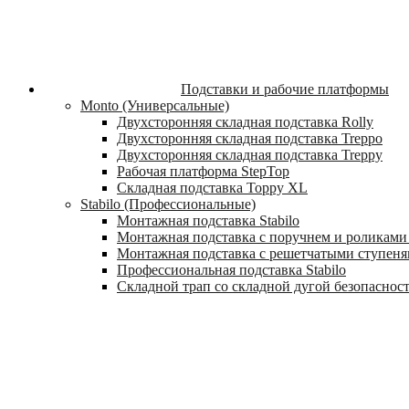
Подставки и рабочие платформы
Monto (Универсальные)
Двухсторонняя складная подставка Rolly
Двухсторонняя складная подставка Treppo
Двухсторонняя складная подставка Treppy
Рабочая платформа StepTop
Складная подставка Toppy XL
Stabilo (Профессиональные)
Монтажная подставка Stabilo
Монтажная подставка с поручнем и роликами 
Монтажная подставка с решетчатыми ступеням
Профессиональная подставка Stabilo
Складной трап со складной дугой безопасности