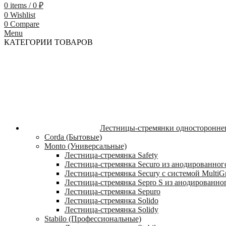
0
items
/
0
₽
0
Wishlist
0
Compare
Menu
КАТЕГОРИИ ТОВАРОВ
Лестницы-стремянки односторонне
Corda (Бытовые)
Monto (Универсальные)
Лестница-стремянка Safety
Лестница-стремянка Securo из анодированног
Лестница-стремянка Secury с системой MultiG
Лестница-стремянка Sepro S из анодированно
Лестница-стремянка Sepuro
Лестница-стремянка Solido
Лестница-стремянка Solidy
Stabilo (Профессиональные)