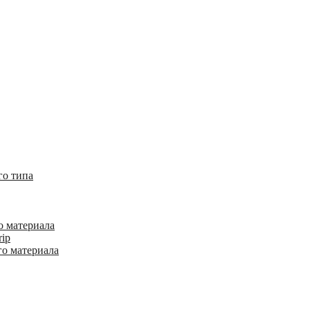
го типа
о материала
rip
го материала