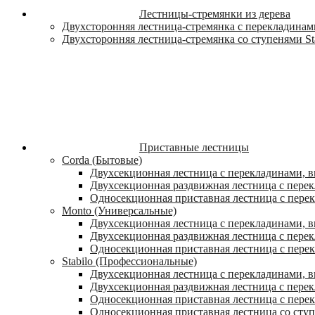
Лестницы-стремянки из дерева
Двухсторонняя лестница-стремянка с перекладинами
Двухсторонняя лестница-стремянка со ступенями St
Приставные лестницы
Corda (Бытовые)
Двухсекционная лестница с перекладинами, в
Двухсекционная раздвижная лестница с пере
Односекционная приставная лестница с пере
Monto (Универсальные)
Двухсекционная лестница с перекладинами, в
Двухсекционная раздвижная лестница с перек
Односекционная приставная лестница с перек
Stabilo (Профессиональные)
Двухсекционная лестница с перекладинами, вы
Двухсекционная раздвижная лестница с перек
Односекционная приставная лестница с перек
Односекционная приставная лестница со ступ