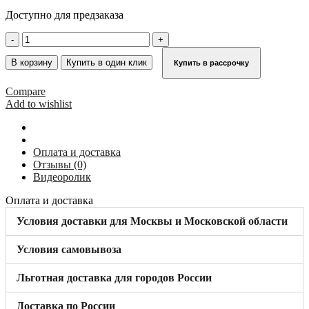
Доступно для предзаказа
Количество
товара
Ролик
В корзину
Купить в один клик
Купить в рассрочку
для
лестницы
Compare
KRAUSE
Add to wishlist
212740
Оплата и доставка
Отзывы (0)
Видеоролик
Оплата и доставка
Условия доставки для Москвы и Московской области
Условия самовывоза
Льготная доставка для городов России
Доставка по России