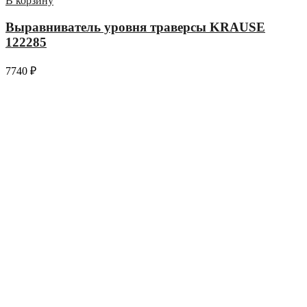
В корзину
Выравниватель уровня траверсы KRAUSE
122285
7740
₽