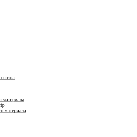
го типа
о материала
rip
го материала