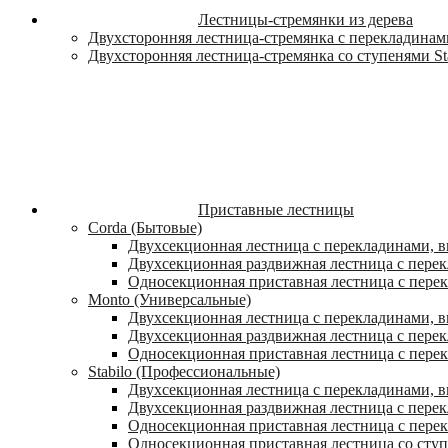
Лестницы-стремянки из дерева
Двухсторонняя лестница-стремянка с перекладинами
Двухсторонняя лестница-стремянка со ступенями St
Приставные лестницы
Corda (Бытовые)
Двухсекционная лестница с перекладинами, в
Двухсекционная раздвижная лестница с пере
Односекционная приставная лестница с пере
Monto (Универсальные)
Двухсекционная лестница с перекладинами, в
Двухсекционная раздвижная лестница с перек
Односекционная приставная лестница с перек
Stabilo (Профессиональные)
Двухсекционная лестница с перекладинами, вы
Двухсекционная раздвижная лестница с перек
Односекционная приставная лестница с перек
Односекционная приставная лестница со ступ