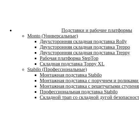
Подставки и рабочие платформы
Monto (Универсальные)
Двухсторонняя складная подставка Rolly
Двухсторонняя складная подставка Treppo
Двухсторонняя складная подставка Treppy
Рабочая платформа StepTop
Складная подставка Toppy XL
Stabilo (Профессиональные)
Монтажная подставка Stabilo
Монтажная подставка с поручнем и роликами 
Монтажная подставка с решетчатыми ступеням
Профессиональная подставка Stabilo
Складной трап со складной дугой безопасности