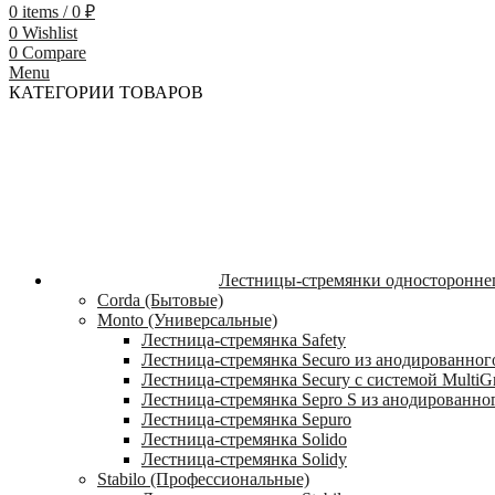
0
items
/
0
₽
0
Wishlist
0
Compare
Menu
КАТЕГОРИИ ТОВАРОВ
Лестницы-стремянки односторонне
Corda (Бытовые)
Monto (Универсальные)
Лестница-стремянка Safety
Лестница-стремянка Securo из анодированног
Лестница-стремянка Secury с системой MultiG
Лестница-стремянка Sepro S из анодированно
Лестница-стремянка Sepuro
Лестница-стремянка Solido
Лестница-стремянка Solidy
Stabilo (Профессиональные)