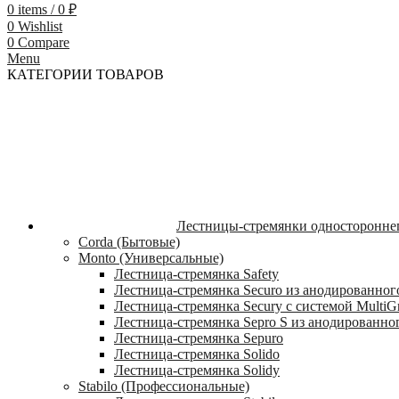
0
items
/
0
₽
0
Wishlist
0
Compare
Menu
КАТЕГОРИИ ТОВАРОВ
Лестницы-стремянки односторонне
Corda (Бытовые)
Monto (Универсальные)
Лестница-стремянка Safety
Лестница-стремянка Securo из анодированног
Лестница-стремянка Secury с системой MultiG
Лестница-стремянка Sepro S из анодированно
Лестница-стремянка Sepuro
Лестница-стремянка Solido
Лестница-стремянка Solidy
Stabilo (Профессиональные)