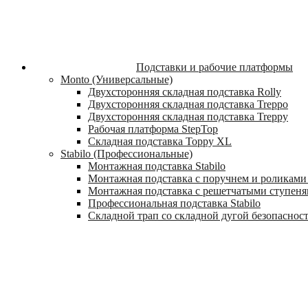
Подставки и рабочие платформы
Monto (Универсальные)
Двухсторонняя складная подставка Rolly
Двухсторонняя складная подставка Treppo
Двухсторонняя складная подставка Treppy
Рабочая платформа StepTop
Складная подставка Toppy XL
Stabilo (Профессиональные)
Монтажная подставка Stabilo
Монтажная подставка с поручнем и роликами 
Монтажная подставка с решетчатыми ступеням
Профессиональная подставка Stabilo
Складной трап со складной дугой безопасности