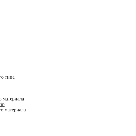
го типа
о материала
rip
го материала