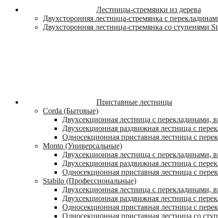
Лестницы-стремянки из дерева
Двухсторонняя лестница-стремянка с перекладинами
Двухсторонняя лестница-стремянка со ступенями St
Приставные лестницы
Corda (Бытовые)
Двухсекционная лестница с перекладинами, в
Двухсекционная раздвижная лестница с пере
Односекционная приставная лестница с пере
Monto (Универсальные)
Двухсекционная лестница с перекладинами, в
Двухсекционная раздвижная лестница с перек
Односекционная приставная лестница с перек
Stabilo (Профессиональные)
Двухсекционная лестница с перекладинами, вы
Двухсекционная раздвижная лестница с перек
Односекционная приставная лестница с перек
Односекционная приставная лестница со ступ