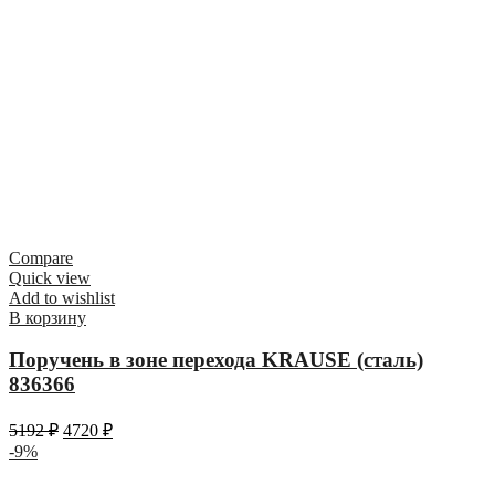
Compare
Quick view
Add to wishlist
В корзину
Поручень в зоне перехода KRAUSE (сталь)
836366
5192
₽
4720
₽
-9%