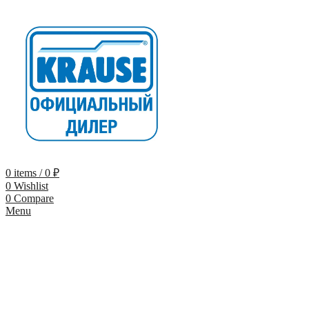
0
items
/
0
₽
0
Wishlist
0
Compare
Menu
-9%