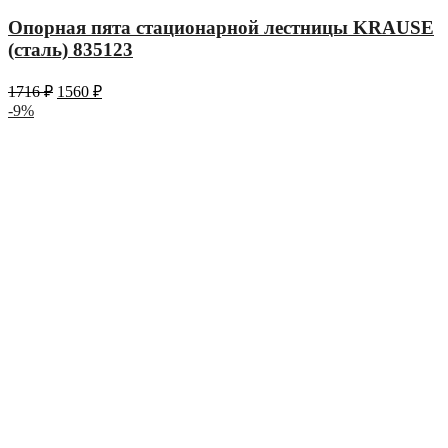
Опорная пята стационарной лестницы KRAUSE
(сталь) 835123
1716
₽
1560
₽
-9%