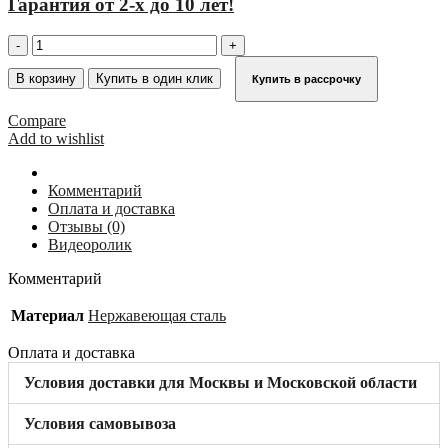
Гарантия от 2-х до 10 лет!
Количество
товара
Поручень
В корзину
Купить в один клик
Купить в рассрочку
для
спуска
Compare
в
Add to wishlist
шахту
KRAUSE
837417
Комментарий
Оплата и доставка
Отзывы (0)
Видеоролик
Комментарий
Материал
Нержавеющая сталь
Оплата и доставка
Условия доставки для Москвы и Московской области
Условия самовывоза