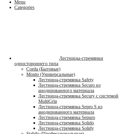
Menu
Categories
Лестницы-стремянки
одностороннего типа
Corda (Бытовые)
Monto (Универсальные)
Лестница-стремянка Safety
Лестница-стремянка Securo из
анодированного материала
Лестница-стремянка Secury с системой
MultiGrip
Лестница-стремянка Sepro S из
анодированного материала
Лестница-стремянка Sepuro
Лестница-стремянка Solido
Лестница-стремянка Solidy
Stabilo (Профессиональные)