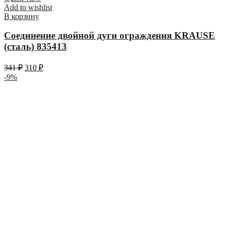
Add to wishlist
В корзину
Соединение двойной дуги ограждения KRAUSE
(сталь) 835413
341
₽
310
₽
-9%