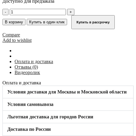
Доступно для предзаказа
Количество
товара
Поручень
В корзину
Купить в один клик
Купить в рассрочку
для
лестниц
Compare
12-
Add to wishlist
18
ступ
KRAUSE
817334
Оплата и доставка
Отзывы (0)
Видеоролик
Оплата и доставка
Условия доставки для Москвы и Московской области
Условия самовывоза
Льготная доставка для городов России
Доставка по России