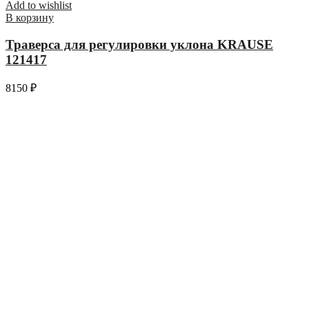
Add to wishlist
В корзину
Траверса для регулировки уклона KRAUSE
121417
8150
₽