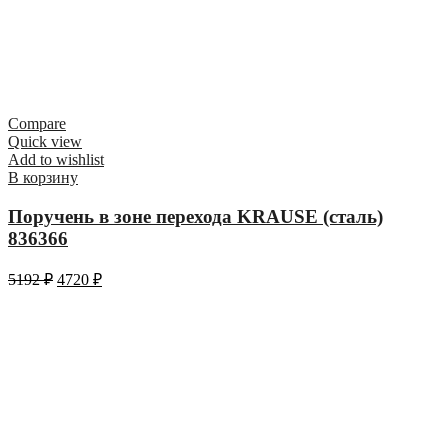
Compare
Quick view
Add to wishlist
В корзину
Поручень в зоне перехода KRAUSE (сталь)
836366
5192
₽
4720
₽