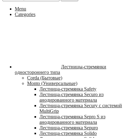
Menu
Categories
Лестницы-стремянки
одностороннего типа
Corda (Бытовые)
Monto (Универсальные)
Лестница-стремянка Safety
Лестница-стремянка Securo из
анодированного материала
Лестница-стремянка Secury с системой
MultiGrip
Лестница-стремянка Sepro S из
анодированного материала
Лестница-стремянка Sepuro
Лестница-стремянка Solido