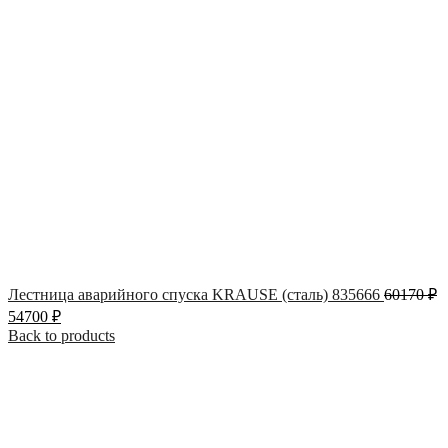
Лестница аварийного спуска KRAUSE (сталь) 835666
60170
₽
54700
₽
Back to products