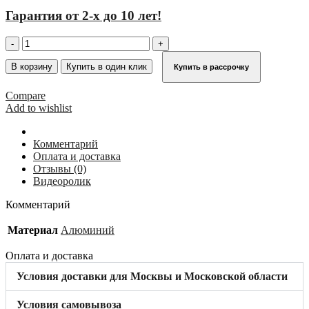
Гарантия от 2-х до 10 лет!
Количество
товара
Лестница
В корзину
Купить в один клик
Купить в рассрочку
аварийного
спуска
Compare
KRAUSE
Add to wishlist
(алюминий)
838148
Комментарий
Оплата и доставка
Отзывы (0)
Видеоролик
Комментарий
Материал
Алюминий
Оплата и доставка
Условия доставки для Москвы и Московской области
Условия самовывоза