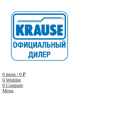
0
items
/
0
₽
0
Wishlist
0
Compare
Menu
-9%