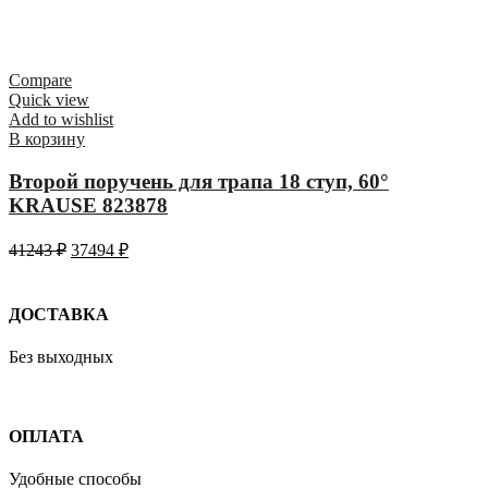
Compare
Quick view
Add to wishlist
В корзину
Второй поручень для трапа 18 ступ, 60°
KRAUSE 823878
41243
₽
37494
₽
ДОСТАВКА
Без выходных
ОПЛАТА
Удобные способы