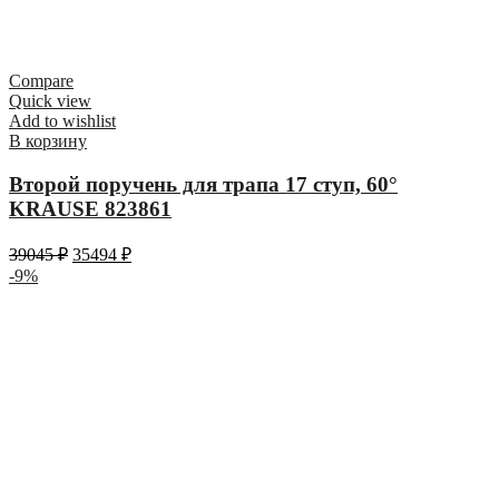
Compare
Quick view
Add to wishlist
В корзину
Второй поручень для трапа 17 ступ, 60°
KRAUSE 823861
39045
₽
35494
₽
-9%