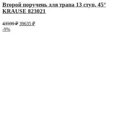
Второй поручень для трапа 13 ступ, 45°
KRAUSE 823021
43599
₽
39635
₽
-9%