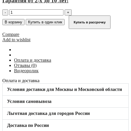
Гарантия от 2-х до 10 лет!
Количество
товара
Второй
В корзину
Купить в один клик
Купить в рассрочку
поручень
для
Compare
трапа
Add to wishlist
с
платформой
16
ступ,
Оплата и доставка
45°
Отзывы (0)
KRAUSE
Видеоролик
824851
Оплата и доставка
Условия доставки для Москвы и Московской области
Условия самовывоза
Льготная доставка для городов России
Доставка по России