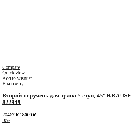
Compare
Quick view
Add to wishlist
В корзину
Второй поручень для трапа 5 ступ, 45° KRAUSE
822949
20467
₽
18606
₽
-9%