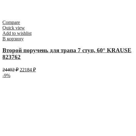
Compare
Quick view
Add to wishlist
В корзину
Второй поручень для трапа 7 ступ, 60° KRAUSE
823762
24402
₽
22184
₽
-9%