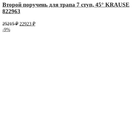
Второй поручень для трапа 7 ступ, 45° KRAUSE
822963
25215
₽
22923
₽
-9%