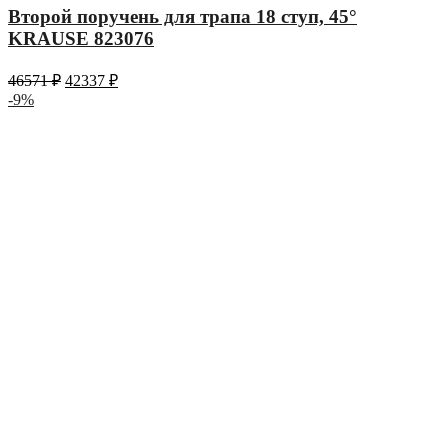
Второй поручень для трапа 18 ступ, 45°
KRAUSE 823076
46571
₽
42337
₽
-9%