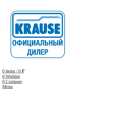
0
items
/
0
₽
0
Wishlist
0
Compare
Menu
-9%