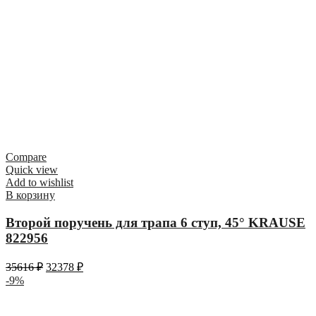
Compare
Quick view
Add to wishlist
В корзину
Второй поручень для трапа 6 ступ, 45° KRAUSE
822956
35616
₽
32378
₽
-9%