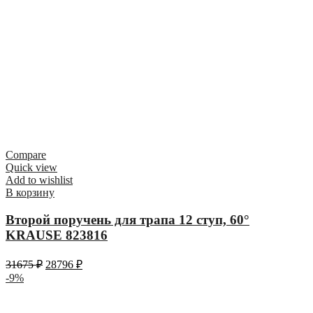
Compare
Quick view
Add to wishlist
В корзину
Второй поручень для трапа 12 ступ, 60°
KRAUSE 823816
31675
₽
28796
₽
-9%