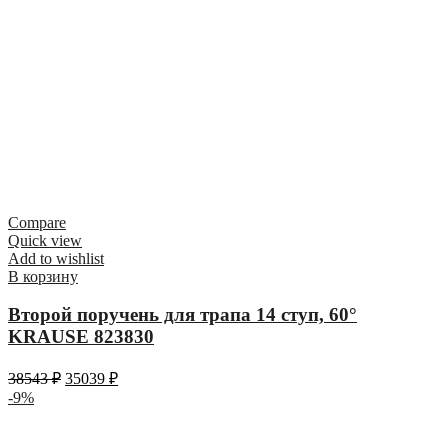
Compare
Quick view
Add to wishlist
В корзину
Второй поручень для трапа 14 ступ, 60°
KRAUSE 823830
38543
₽
35039
₽
-9%