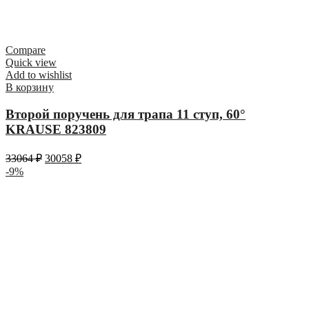
Compare
Quick view
Add to wishlist
В корзину
Второй поручень для трапа 11 ступ, 60°
KRAUSE 823809
33064
₽
30058
₽
-9%