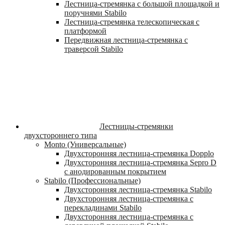
Лестница-стремянка с большой площадкой и
поручнями Stabilo
Лестница-стремянка телескопическая с
платформой
Передвижная лестница-стремянка с
траверсой Stabilo
Лестницы-стремянки
двухстороннего типа
Monto (Универсальные)
Двухсторонняя лестница-стремянка Dopplo
Двухсторонняя лестница-стремянка Sepro D
с анодированным покрытием
Stabilo (Профессиональные)
Двухсторонняя лестница-стремянка Stabilo
Двухсторонняя лестница-стремянка с
перекладинами Stabilo
Двухсторонняя лестница-стремянка с