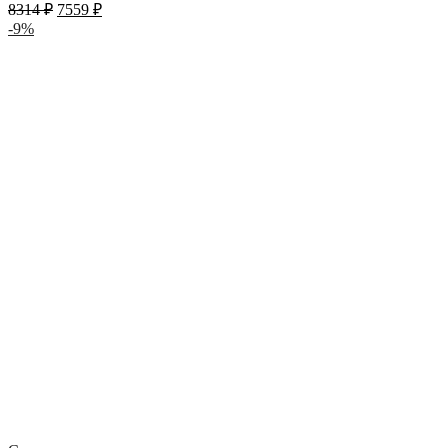
8314
₽
7559
₽
-9%