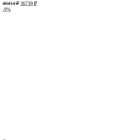
40414
₽
36739
₽
-9%