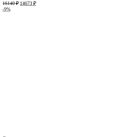
16140
₽
14673
₽
-9%