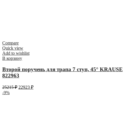
Compare
Quick view
Add to wishlist
В корзину
Второй поручень для трапа 7 ступ, 45° KRAUSE
822963
25215
₽
22923
₽
-9%