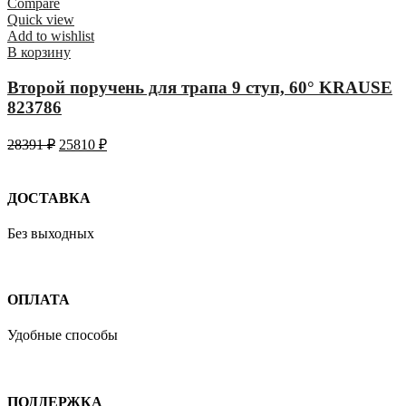
Compare
Quick view
Add to wishlist
В корзину
Второй поручень для трапа 9 ступ, 60° KRAUSE
823786
28391
₽
25810
₽
ДОСТАВКА
Без выходных
ОПЛАТА
Удобные способы
ПОДДЕРЖКА