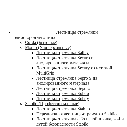
Лестницы-стремянки
одностороннего типа
Corda (Бытовые)
Monto (Универсальные)
Лестница-стремянка Safety
Лестница-стремянка Securo из
анодированного материала
Лестница-стремянка Secury с системой
MultiGrip
Лестница-стремянка Sepro S из
анодированного материала
Лестница-стремянка Sepuro
Лестница-стремянка Solido
Лестница-стремянка Solidy
Stabilo (Профессиональные)
Лестница-стремянка Stabilo
Передвижная лестница-стремянка Stabilo
Лестница-стремянка с большой площадкой и
дугой безопасности Stabilo