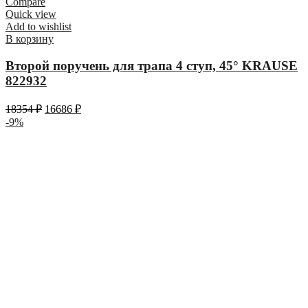
Compare
Quick view
Add to wishlist
В корзину
Второй поручень для трапа 4 ступ, 45° KRAUSE
822932
18354
₽
16686
₽
-9%