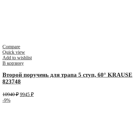
Compare
Quick view
Add to wishlist
В корзину
Второй поручень для трапа 5 ступ, 60° KRAUSE
823748
10940
₽
9945
₽
-9%