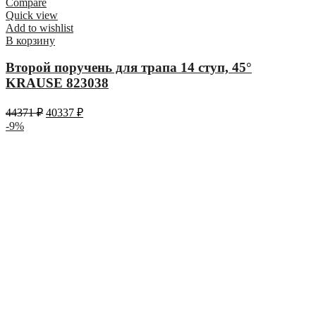
Compare
Quick view
Add to wishlist
В корзину
Второй поручень для трапа 14 ступ, 45°
KRAUSE 823038
44371
₽
40337
₽
-9%