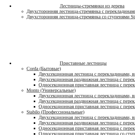
Лестницы-стремянки из дерева
Двухсторонняя лестница-стремянка с перекладинами
Двухсторонняя лестница-стремянка со ступенями St
Приставные лестницы
Corda (Бытовые)
Двухсекционная лестница с перекладинами, в
Двухсекционная раздвижная лестница с пере
Односекционная приставная лестница с пере
Monto (Универсальные)
Двухсекционная лестница с перекладинами, в
Двухсекционная раздвижная лестница с перек
Односекционная приставная лестница с перек
Stabilo (Профессиональные)
Двухсекционная лестница с перекладинами, вы
Двухсекционная раздвижная лестница с перек
Односекционная приставная лестница с перек
Односекционная приставная лестница со ступ