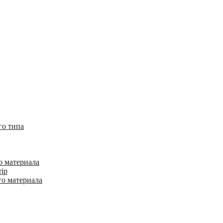
го типа
о материала
rip
го материала