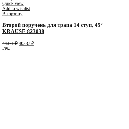
Quick view
Add to wishlist
В корзину
Второй поручень для трапа 14 ступ, 45°
KRAUSE 823038
44371
₽
40337
₽
-9%