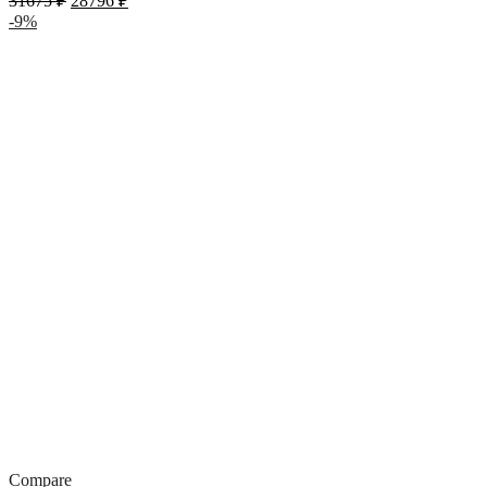
31675
₽
28796
₽
-9%
Compare