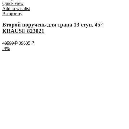
Quick view
Add to wishlist
В корзину
Второй поручень для трапа 13 ступ, 45°
KRAUSE 823021
43599
₽
39635
₽
-9%