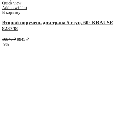
Quick view
Add to wishlist
В корзину
Второй поручень для трапа 5 ступ, 60° KRAUSE
823748
10940
₽
9945
₽
-9%