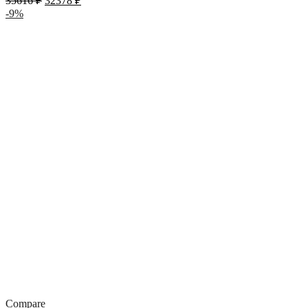
35616
₽
32378
₽
-9%
Compare