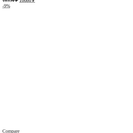
18354
₽
16686
₽
-9%
Compare