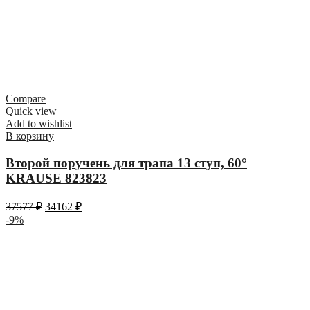
Compare
Quick view
Add to wishlist
В корзину
Второй поручень для трапа 13 ступ, 60°
KRAUSE 823823
37577
₽
34162
₽
-9%