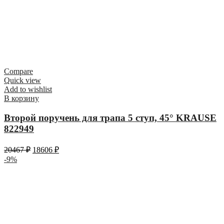
Compare
Quick view
Add to wishlist
В корзину
Второй поручень для трапа 5 ступ, 45° KRAUSE
822949
20467
₽
18606
₽
-9%