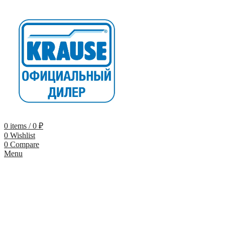
0
items
/
0
₽
0
Wishlist
0
Compare
Menu
-9%