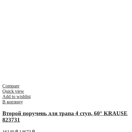
Compare
Quick view
Add to wishlist
В корзину
Второй поручень для трапа 4 ступ, 60° KRAUSE
823731
16140
₽
14673
₽