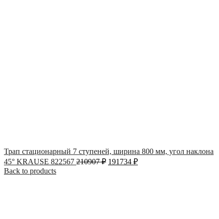
Трап стационарный 7 ступеней, ширина 800 мм, угол наклона
45° KRAUSE 822567
210907
₽
191734
₽
Back to products