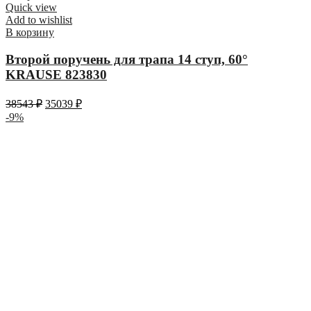
Quick view
Add to wishlist
В корзину
Второй поручень для трапа 14 ступ, 60°
KRAUSE 823830
38543
₽
35039
₽
-9%