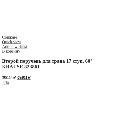
Compare
Quick view
Add to wishlist
В корзину
Второй поручень для трапа 17 ступ, 60°
KRAUSE 823861
39045
₽
35494
₽
-9%