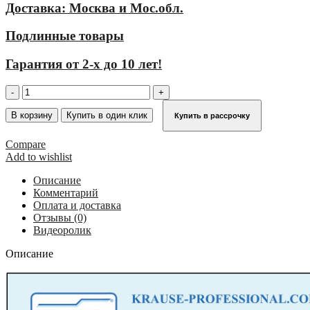
Доставка: Москва и Мос.обл.
Подлинные товары
Гарантия от 2-х до 10 лет!
Количество
товара
Трап
В корзину
Купить в один клик
Купить в рассрочку
стационарный
8
Compare
ступеней,
Add to wishlist
ширина
800
Описание
мм,
Комментарий
угол
Оплата и доставка
наклона
Отзывы (0)
45°
Видеоролик
KRAUSE
822574
Описание