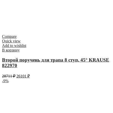
Compare
Quick view
Add to wishlist
В корзину
Второй поручень для трапа 8 ступ, 45° KRAUSE
822970
28711
₽
26101
₽
-9%