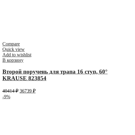
Compare
Quick view
Add to wishlist
В корзину
Второй поручень для трапа 16 ступ, 60°
KRAUSE 823854
40414
₽
36739
₽
-9%