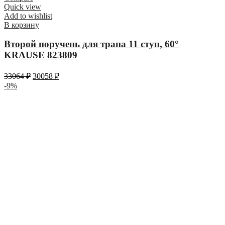
Quick view
Add to wishlist
В корзину
Второй поручень для трапа 11 ступ, 60°
KRAUSE 823809
33064
₽
30058
₽
-9%