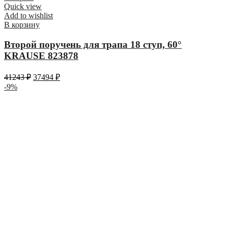
Quick view
Add to wishlist
В корзину
Второй поручень для трапа 18 ступ, 60°
KRAUSE 823878
41243
₽
37494
₽
-9%