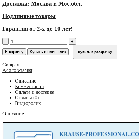
Доставка: Москва и Мос.обл.
Подлинные товары
Гарантия от 2-х до 10 лет!
Количество
товара
Трап
В корзину
Купить в один клик
Купить в рассрочку
стационарный
7
Compare
ступеней,
Add to wishlist
ширина
600
Описание
мм,
Комментарий
угол
Оплата и доставка
наклона
Отзывы (0)
45°
Видеоролик
KRAUSE
822369
Описание