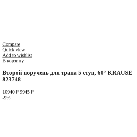
Compare
Quick view
Add to wishlist
В корзину
Второй поручень для трапа 5 ступ, 60° KRAUSE
823748
10940
₽
9945
₽
-9%