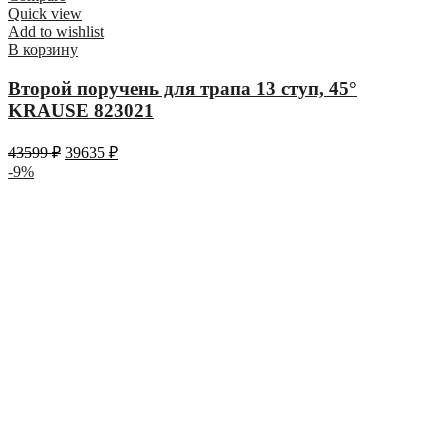
Quick view
Add to wishlist
В корзину
Второй поручень для трапа 13 ступ, 45°
KRAUSE 823021
43599
₽
39635
₽
-9%