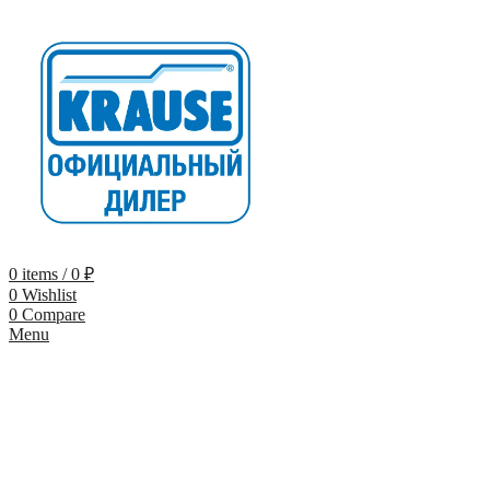
0
items
/
0
₽
0
Wishlist
0
Compare
Menu
-9%