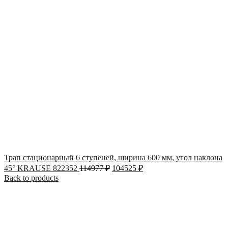
Трап стационарный 6 ступеней, ширина 600 мм, угол наклона
45° KRAUSE 822352
114977
₽
104525
₽
Back to products