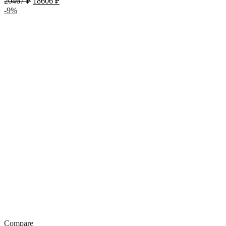
20467
₽
18606
₽
-9%
Compare