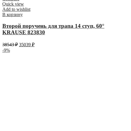
Quick view
Add to wishlist
В корзину
Второй поручень для трапа 14 ступ, 60°
KRAUSE 823830
38543
₽
35039
₽
-9%