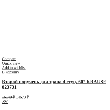
Compare
Quick view
Add to wishlist
В корзину
Второй поручень для трапа 4 ступ, 60° KRAUSE
823731
16140
₽
14673
₽
-9%