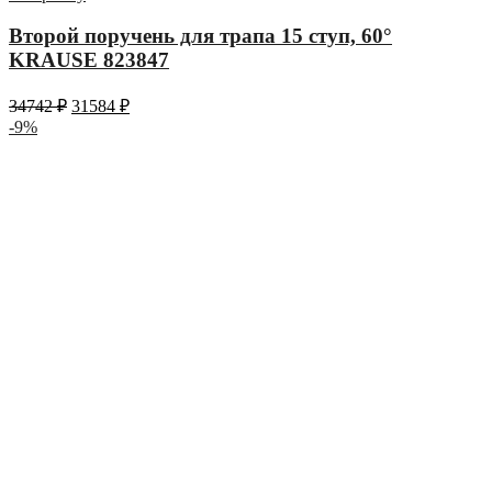
Второй поручень для трапа 15 ступ, 60°
KRAUSE 823847
34742
₽
31584
₽
-9%