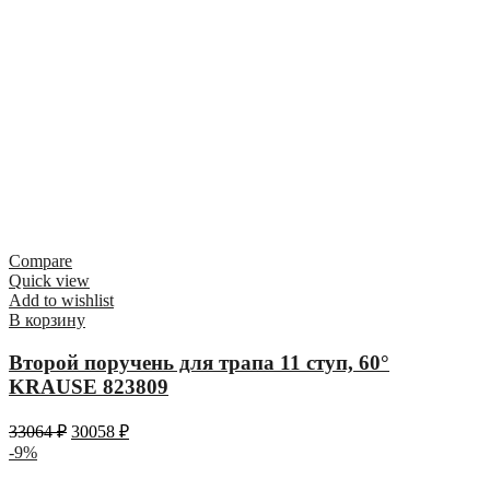
Compare
Quick view
Add to wishlist
В корзину
Второй поручень для трапа 11 ступ, 60°
KRAUSE 823809
33064
₽
30058
₽
-9%