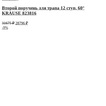
Второй поручень для трапа 12 ступ, 60°
KRAUSE 823816
31675
₽
28796
₽
-9%