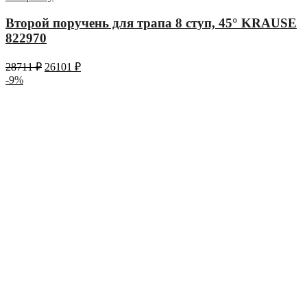
Второй поручень для трапа 8 ступ, 45° KRAUSE
822970
28711
₽
26101
₽
-9%