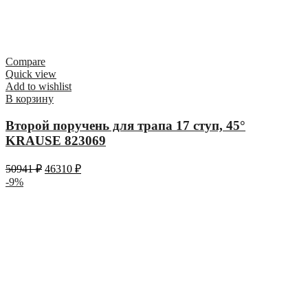
Compare
Quick view
Add to wishlist
В корзину
Второй поручень для трапа 17 ступ, 45°
KRAUSE 823069
50941
₽
46310
₽
-9%