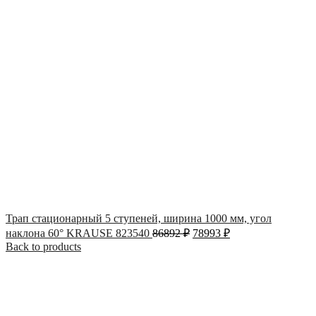
Трап стационарный 5 ступеней, ширина 1000 мм, угол
наклона 60° KRAUSE 823540
86892
₽
78993
₽
Back to products