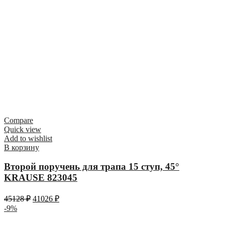
Compare
Quick view
Add to wishlist
В корзину
Второй поручень для трапа 15 ступ, 45°
KRAUSE 823045
45128
₽
41026
₽
-9%