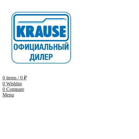
0
items
/
0
₽
0
Wishlist
0
Compare
Menu
-9%