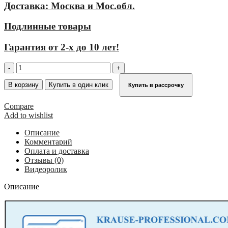
Доставка: Москва и Мос.обл.
Подлинные товары
Гарантия от 2-х до 10 лет!
Количество
товара
Трап
В корзину
Купить в один клик
Купить в рассрочку
стационарный
6
Compare
ступеней,
Add to wishlist
ширина
1000
Описание
мм,
Комментарий
угол
Оплата и доставка
наклона
Отзывы (0)
60°
Видеоролик
KRAUSE
823557
Описание