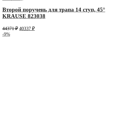
Второй поручень для трапа 14 ступ, 45°
KRAUSE 823038
44371
₽
40337
₽
-9%