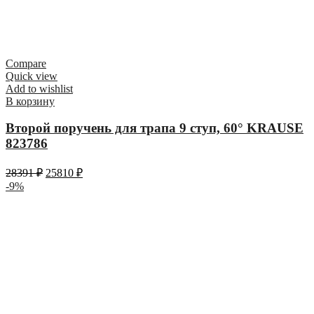
Compare
Quick view
Add to wishlist
В корзину
Второй поручень для трапа 9 ступ, 60° KRAUSE
823786
28391
₽
25810
₽
-9%