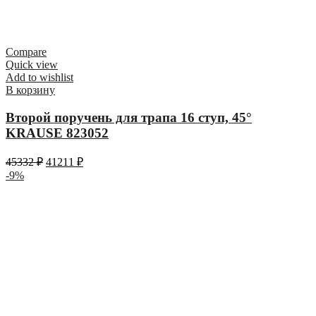
Compare
Quick view
Add to wishlist
В корзину
Второй поручень для трапа 16 ступ, 45°
KRAUSE 823052
45332
₽
41211
₽
-9%