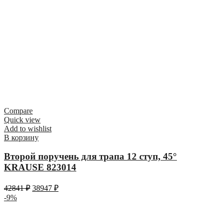
Compare
Quick view
Add to wishlist
В корзину
Второй поручень для трапа 12 ступ, 45°
KRAUSE 823014
42841
₽
38947
₽
-9%