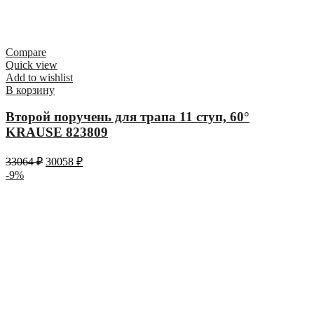
Compare
Quick view
Add to wishlist
В корзину
Второй поручень для трапа 11 ступ, 60°
KRAUSE 823809
33064
₽
30058
₽
-9%