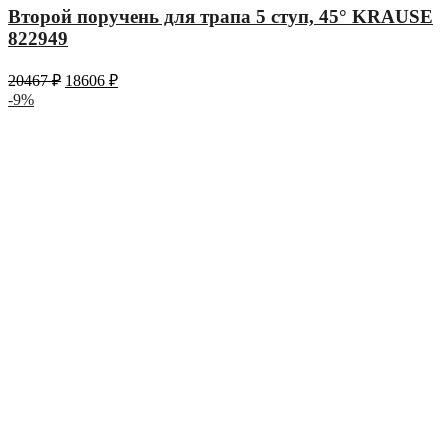
Второй поручень для трапа 5 ступ, 45° KRAUSE
822949
20467
₽
18606
₽
-9%