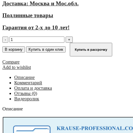
Доставка: Москва и Мос.обл.
Подлинные товары
Гарантия от 2-х до 10 лет!
Количество
товара
Трап
В корзину
Купить в один клик
Купить в рассрочку
стационарный
14
Compare
ступеней,
Add to wishlist
ширина
800
Описание
мм,
Комментарий
угол
Оплата и доставка
наклона
Отзывы (0)
60°
Видеоролик
KRAUSE
823434
Описание