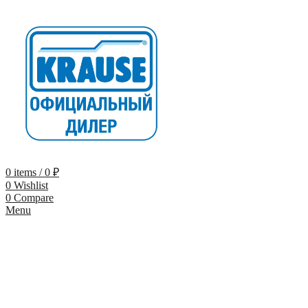
0
items
/
0
₽
0
Wishlist
0
Compare
Menu
-9%