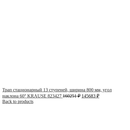
Трап стационарный 13 ступеней, ширина 800 мм, угол
наклона 60° KRAUSE 823427
160251
₽
145683
₽
Back to products