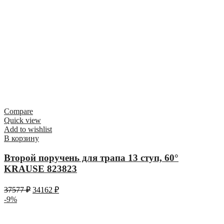
Compare
Quick view
Add to wishlist
В корзину
Второй поручень для трапа 13 ступ, 60°
KRAUSE 823823
37577
₽
34162
₽
-9%