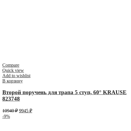
Compare
Quick view
Add to wishlist
В корзину
Второй поручень для трапа 5 ступ, 60° KRAUSE
823748
10940
₽
9945
₽
-9%