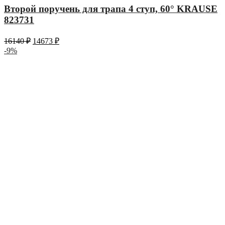
Второй поручень для трапа 4 ступ, 60° KRAUSE
823731
16140
₽
14673
₽
-9%