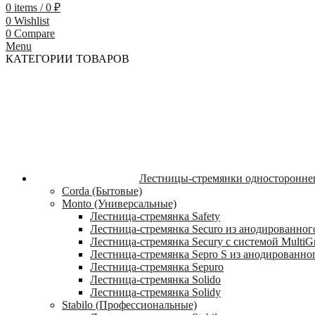
0
items
/
0
₽
0
Wishlist
0
Compare
Menu
КАТЕГОРИИ ТОВАРОВ
Лестницы-стремянки односторонне
Corda (Бытовые)
Monto (Универсальные)
Лестница-стремянка Safety
Лестница-стремянка Securo из анодированног
Лестница-стремянка Secury с системой MultiG
Лестница-стремянка Sepro S из анодированно
Лестница-стремянка Sepuro
Лестница-стремянка Solido
Лестница-стремянка Solidy
Stabilo (Профессиональные)