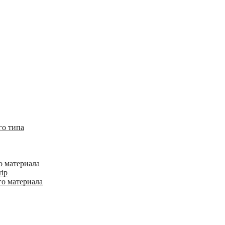
го типа
о материала
rip
го материала