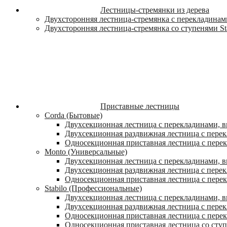
Лестницы-стремянки из дерева
Двухсторонняя лестница-стремянка с перекладинами
Двухсторонняя лестница-стремянка со ступенями St
Приставные лестницы
Corda (Бытовые)
Двухсекционная лестница с перекладинами, в
Двухсекционная раздвижная лестница с пере
Односекционная приставная лестница с пере
Monto (Универсальные)
Двухсекционная лестница с перекладинами, в
Двухсекционная раздвижная лестница с перек
Односекционная приставная лестница с перек
Stabilo (Профессиональные)
Двухсекционная лестница с перекладинами, вы
Двухсекционная раздвижная лестница с перек
Односекционная приставная лестница с перек
Односекционная приставная лестница со ступ