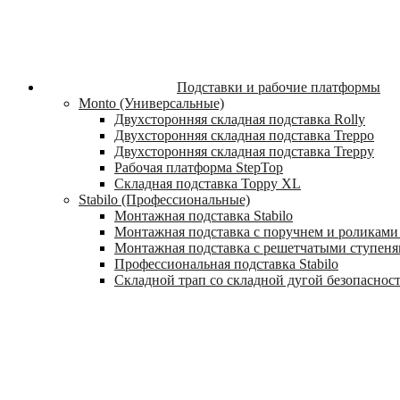
Подставки и рабочие платформы
Monto (Универсальные)
Двухсторонняя складная подставка Rolly
Двухсторонняя складная подставка Treppo
Двухсторонняя складная подставка Treppy
Рабочая платформа StepTop
Складная подставка Toppy XL
Stabilo (Профессиональные)
Монтажная подставка Stabilo
Монтажная подставка с поручнем и роликами 
Монтажная подставка с решетчатыми ступеням
Профессиональная подставка Stabilo
Складной трап со складной дугой безопасности