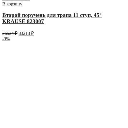
В корзину
Второй поручень для трапа 11 ступ, 45°
KRAUSE 823007
36534
₽
33213
₽
-9%