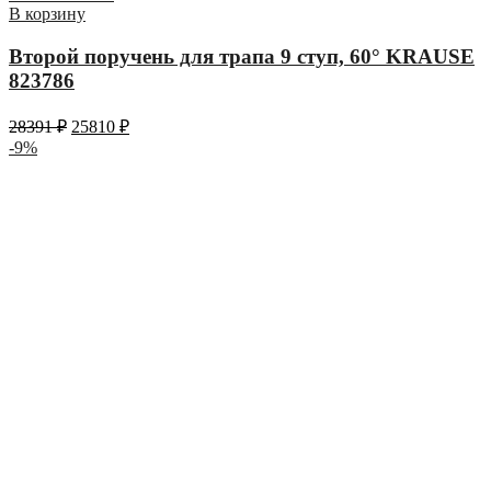
В корзину
Второй поручень для трапа 9 ступ, 60° KRAUSE
823786
28391
₽
25810
₽
-9%