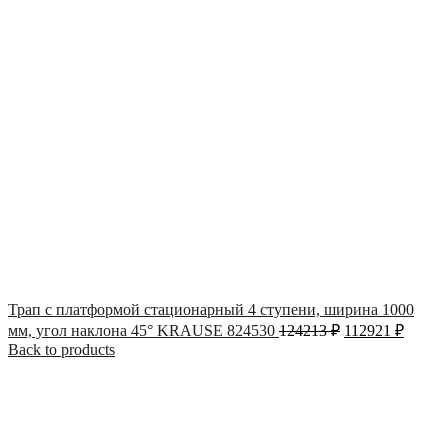
Трап с платформой стационарный 4 ступени, ширина 1000
мм, угол наклона 45° KRAUSE 824530
124213
₽
112921
₽
Back to products