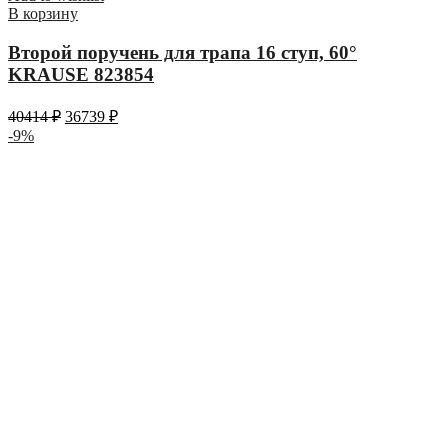
В корзину
Второй поручень для трапа 16 ступ, 60°
KRAUSE 823854
40414
₽
36739
₽
-9%