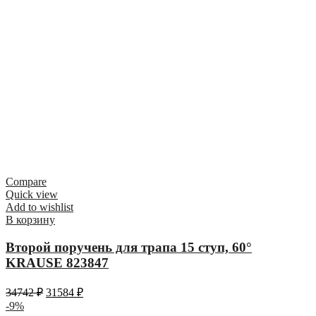
Compare
Quick view
Add to wishlist
В корзину
Второй поручень для трапа 15 ступ, 60°
KRAUSE 823847
34742
₽
31584
₽
-9%