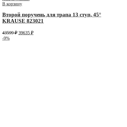
В корзину
Второй поручень для трапа 13 ступ, 45°
KRAUSE 823021
43599
₽
39635
₽
-9%