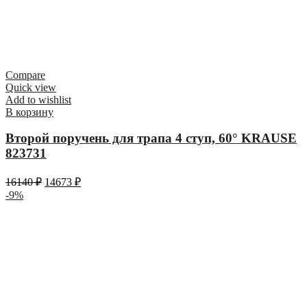
Compare
Quick view
Add to wishlist
В корзину
Второй поручень для трапа 4 ступ, 60° KRAUSE
823731
16140
₽
14673
₽
-9%