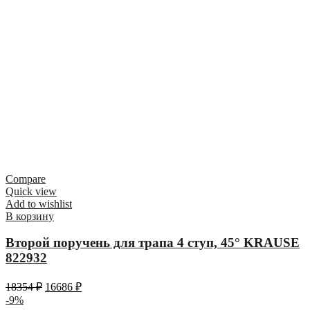
Compare
Quick view
Add to wishlist
В корзину
Второй поручень для трапа 4 ступ, 45° KRAUSE
822932
18354
₽
16686
₽
-9%