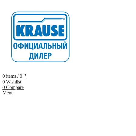
0
items
/
0
₽
0
Wishlist
0
Compare
Menu
-9%