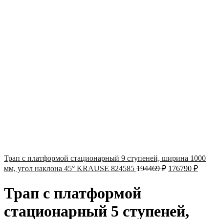
Трап с платформой стационарный 9 ступеней, ширина 1000
мм, угол наклона 45° KRAUSE 824585
194469
₽
176790
₽
Трап с платформой
стационарный 5 ступеней,