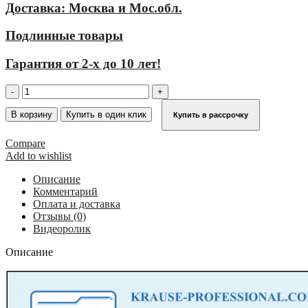
Доставка: Москва и Мос.обл.
Подлинные товары
Гарантия от 2-х до 10 лет!
Количество
товара
Трап
В корзину
Купить в один клик
Купить в рассрочку
с
платформой
Compare
стационарный
Add to wishlist
5
ступеней,
Описание
ширина
Комментарий
1000
Оплата и доставка
мм,
Отзывы (0)
угол
Видеоролик
наклона
45°
Описание
KRAUSE
824547