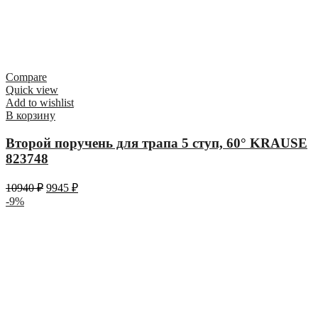
Compare
Quick view
Add to wishlist
В корзину
Второй поручень для трапа 5 ступ, 60° KRAUSE
823748
10940
₽
9945
₽
-9%