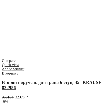
Compare
Quick view
Add to wishlist
В корзину
Второй поручень для трапа 6 ступ, 45° KRAUSE
822956
35616
₽
32378
₽
-9%