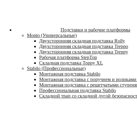
Подставки и рабочие платформы
Monto (Универсальные)
Двухсторонняя складная подставка Rolly
Двухсторонняя складная подставка Treppo
Двухсторонняя складная подставка Treppy
Рабочая платформа StepTop
Складная подставка Toppy XL
Stabilo (Профессиональные)
Монтажная подставка Stabilo
Монтажная подставка с поручнем и роликами 
Монтажная подставка с решетчатыми ступеням
Профессиональная подставка Stabilo
Складной трап со складной дугой безопасности