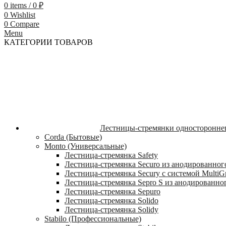
0
items
/
0
₽
0
Wishlist
0
Compare
Menu
КАТЕГОРИИ ТОВАРОВ
Лестницы-стремянки односторонне
Corda (Бытовые)
Monto (Универсальные)
Лестница-стремянка Safety
Лестница-стремянка Securo из анодированног
Лестница-стремянка Secury с системой MultiG
Лестница-стремянка Sepro S из анодированно
Лестница-стремянка Sepuro
Лестница-стремянка Solido
Лестница-стремянка Solidy
Stabilo (Профессиональные)