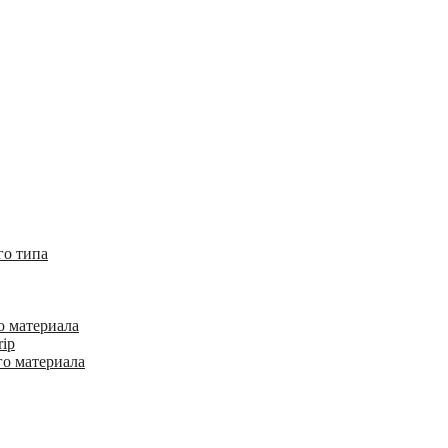
го типа
о материала
rip
го материала