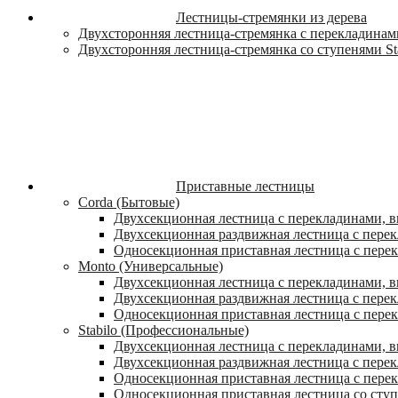
Лестницы-стремянки из дерева
Двухсторонняя лестница-стремянка с перекладинами
Двухсторонняя лестница-стремянка со ступенями St
Приставные лестницы
Corda (Бытовые)
Двухсекционная лестница с перекладинами, в
Двухсекционная раздвижная лестница с пере
Односекционная приставная лестница с пере
Monto (Универсальные)
Двухсекционная лестница с перекладинами, в
Двухсекционная раздвижная лестница с перек
Односекционная приставная лестница с перек
Stabilo (Профессиональные)
Двухсекционная лестница с перекладинами, вы
Двухсекционная раздвижная лестница с перек
Односекционная приставная лестница с перек
Односекционная приставная лестница со ступ