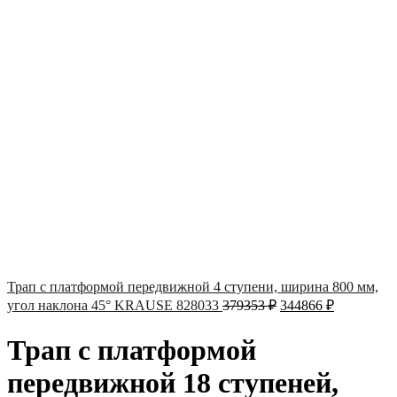
Трап с платформой передвижной 4 ступени, ширина 800 мм,
угол наклона 45° KRAUSE 828033
379353
₽
344866
₽
Трап с платформой
передвижной 18 ступеней,