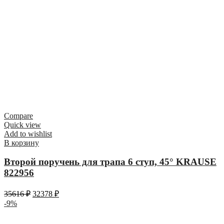
Compare
Quick view
Add to wishlist
В корзину
Второй поручень для трапа 6 ступ, 45° KRAUSE
822956
35616
₽
32378
₽
-9%