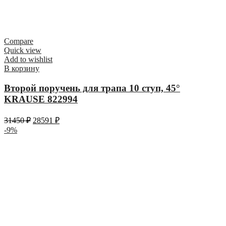
Compare
Quick view
Add to wishlist
В корзину
Второй поручень для трапа 10 ступ, 45°
KRAUSE 822994
31450
₽
28591
₽
-9%