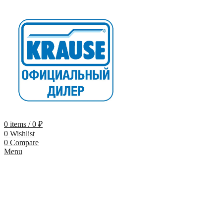
0
items
/
0
₽
0
Wishlist
0
Compare
Menu
-9%