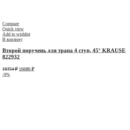
Compare
Quick view
Add to wishlist
В корзину
Второй поручень для трапа 4 ступ, 45° KRAUSE
822932
18354
₽
16686
₽
-9%