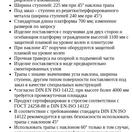
Ширина ступеней: 225 мм при 45° наклона трапа
Под заказ – ступени из решетки/перфорированного
металла (ширина ступеней 240 мм при 45°)
Стандартная длина платформы 700 мм; изменение
размеров по запросу
Изделие поставляется с поручнями для двух сторон и
огибающим платформу ограждением высотой 1100 мм с
защитной планкой на уровне колен и плинтусом
При наклоне 45° поручни оборудуются защитной
планкой на уровне колен
Прочная траверса на опорной и подъемной части
Изделие поставляется в виде предварительно
смонтированных узлов
Трапы с иными значениями угла наклона, ширины
ступени, другим типом поверхности поставляются под
заказ в качестве специальных конструкций
*согласно DIN EN ISO 14122, при высоте более 4000 мм
требуется промежуточная площадка
Продукт сертифицирован в строгом соответствии с
ГОСТ 24258-88 и DIN EN-ISO 14122
В соответствии с требованиями стандарта DIN EN ISO
14122 рекомендуется в целях безопасности использовать
трапы с наклоном 45°
Использовать трапы с наклоном 60° только в том случае,