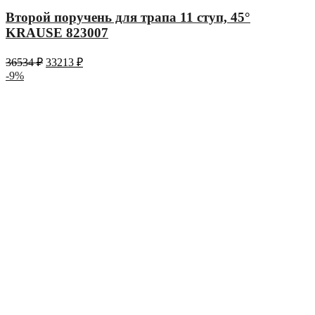
Второй поручень для трапа 11 ступ, 45°
KRAUSE 823007
36534
₽
33213
₽
-9%