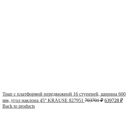
Трап с платформой передвижной 16 ступеней, ширина 600
мм, угол наклона 45° KRAUSE 827951
703701
₽
639728
₽
Back to products