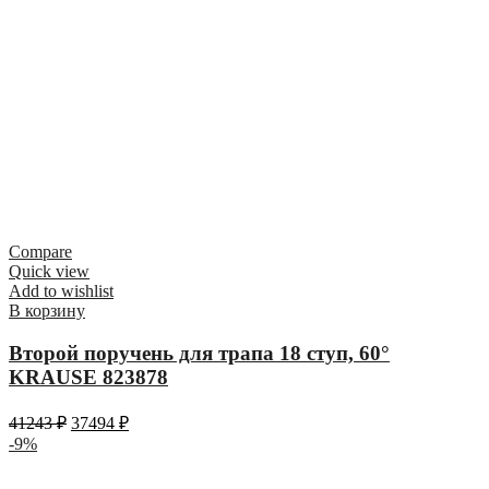
Compare
Quick view
Add to wishlist
В корзину
Второй поручень для трапа 18 ступ, 60°
KRAUSE 823878
41243
₽
37494
₽
-9%