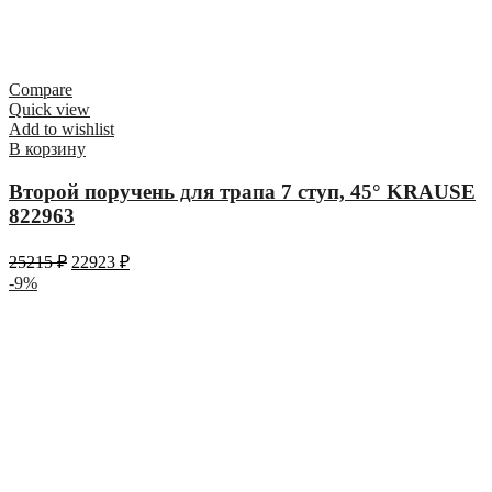
Compare
Quick view
Add to wishlist
В корзину
Второй поручень для трапа 7 ступ, 45° KRAUSE
822963
25215
₽
22923
₽
-9%