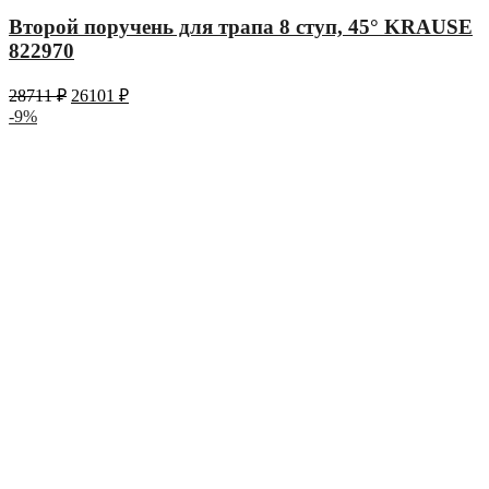
Второй поручень для трапа 8 ступ, 45° KRAUSE
822970
28711
₽
26101
₽
-9%