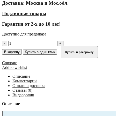
Доставка: Москва и Мос.обл.
Подлинные товары
Гарантия от 2-х до 10 лет!
Доступно для предзаказа
Количество
товара
Трап
В корзину
Купить в один клик
Купить в рассрочку
с
платформой
Compare
передвижной
Add to wishlist
18
ступеней,
Описание
ширина
Комментарий
600
Оплата и доставка
мм,
Отзывы (0)
угол
Видеоролик
наклона
45°
Описание
KRAUSE
827975