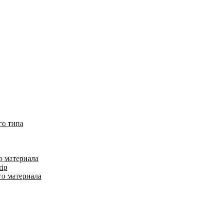
го типа
о материала
rip
го материала