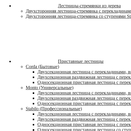
Лестницы-стремянки из дерева
Двухсторонняя лестница-стремянка с перекладинами
Двухсторонняя лестница-стремянка со ступенями St
Приставные лестницы
Corda (Бытовые)
Двухсекционная лестница с перекладинами, в
Двухсекционная раздвижная лестница с пере
Односекционная приставная лестница с пере
Monto (Универсальные)
Двухсекционная лестница с перекладинами, в
Двухсекционная раздвижная лестница с перек
Односекционная приставная лестница с перек
Stabilo (Профессиональные)
Двухсекционная лестница с перекладинами, вы
Двухсекционная раздвижная лестница с перек
Односекционная приставная лестница с перек
Односекционная приставная лестница со ступ