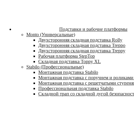
Подставки и рабочие платформы
Monto (Универсальные)
Двухсторонняя складная подставка Rolly
Двухсторонняя складная подставка Treppo
Двухсторонняя складная подставка Treppy
Рабочая платформа StepTop
Складная подставка Toppy XL
Stabilo (Профессиональные)
Монтажная подставка Stabilo
Монтажная подставка с поручнем и роликами 
Монтажная подставка с решетчатыми ступеням
Профессиональная подставка Stabilo
Складной трап со складной дугой безопасности