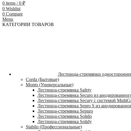
0
items
/
0
₽
0
Wishlist
0
Compare
Menu
КАТЕГОРИИ ТОВАРОВ
Лестницы-стремянки односторонне
Corda (Бытовые)
Monto (Универсальные)
Лестница-стремянка Safety
Лестница-стремянка Securo из анодированног
Лестница-стремянка Secury с системой MultiG
Лестница-стремянка Sepro S из анодированно
Лестница-стремянка Sepuro
Лестница-стремянка Solido
Лестница-стремянка Solidy
Stabilo (Профессиональные)