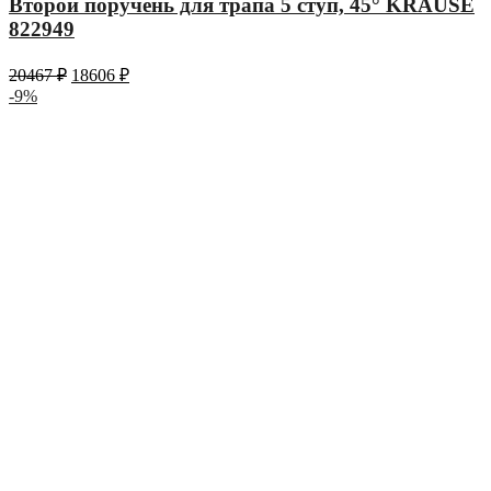
Второй поручень для трапа 5 ступ, 45° KRAUSE
822949
20467
₽
18606
₽
-9%