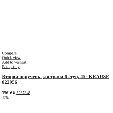
Compare
Quick view
Add to wishlist
В корзину
Второй поручень для трапа 6 ступ, 45° KRAUSE
822956
35616
₽
32378
₽
-9%