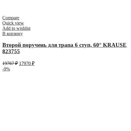
Compare
Quick view
Add to wishlist
В корзину
Второй поручень для трапа 6 ступ, 60° KRAUSE
823755
19767
₽
17970
₽
-9%