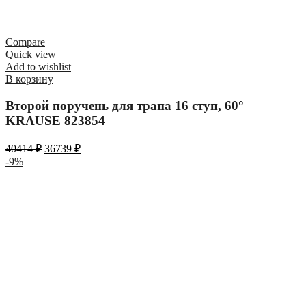
Compare
Quick view
Add to wishlist
В корзину
Второй поручень для трапа 16 ступ, 60°
KRAUSE 823854
40414
₽
36739
₽
-9%