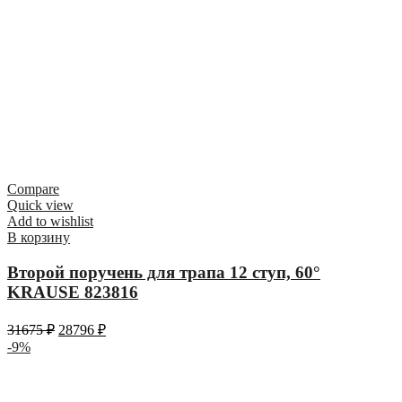
Compare
Quick view
Add to wishlist
В корзину
Второй поручень для трапа 12 ступ, 60°
KRAUSE 823816
31675
₽
28796
₽
-9%