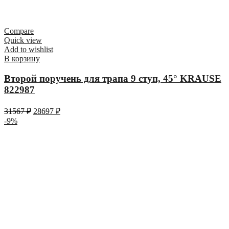
Compare
Quick view
Add to wishlist
В корзину
Второй поручень для трапа 9 ступ, 45° KRAUSE
822987
31567
₽
28697
₽
-9%