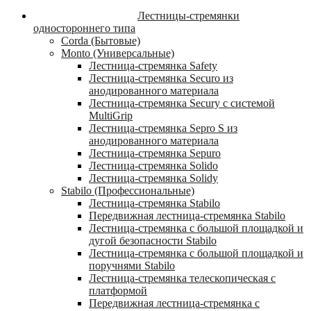
Лестницы-стремянки
одностороннего типа
Corda (Бытовые)
Monto (Универсальные)
Лестница-стремянка Safety
Лестница-стремянка Securo из
анодированного материала
Лестница-стремянка Secury с системой
MultiGrip
Лестница-стремянка Sepro S из
анодированного материала
Лестница-стремянка Sepuro
Лестница-стремянка Solido
Лестница-стремянка Solidy
Stabilo (Профессиональные)
Лестница-стремянка Stabilo
Передвижная лестница-стремянка Stabilo
Лестница-стремянка с большой площадкой и
дугой безопасности Stabilo
Лестница-стремянка с большой площадкой и
поручнями Stabilo
Лестница-стремянка телескопическая с
платформой
Передвижная лестница-стремянка с