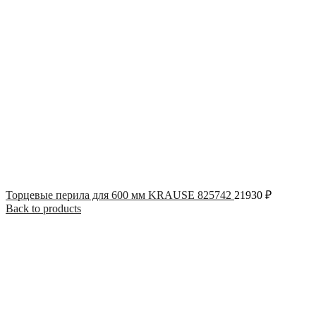
Торцевые перила для 600 мм KRAUSE 825742
21930
₽
Back to products