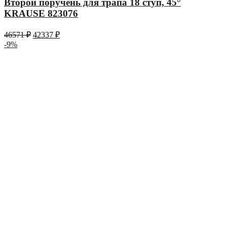
Второй поручень для трапа 18 ступ, 45°
KRAUSE 823076
46571
₽
42337
₽
-9%