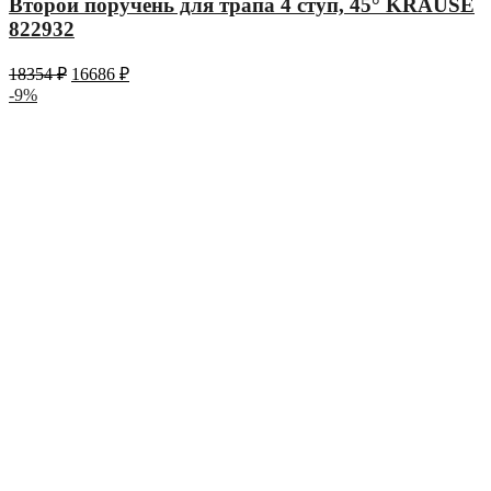
Второй поручень для трапа 4 ступ, 45° KRAUSE
822932
18354
₽
16686
₽
-9%