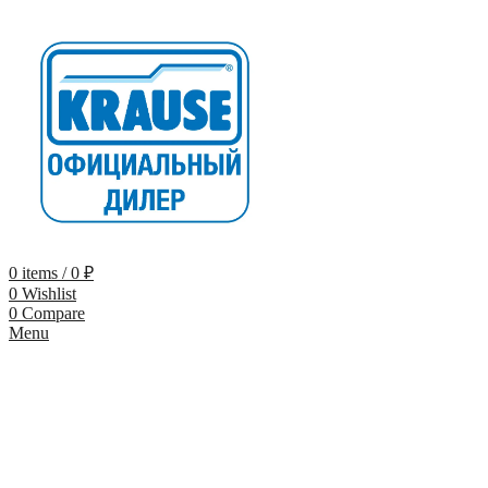
0
items
/
0
₽
0
Wishlist
0
Compare
Menu
-10% по промокоду