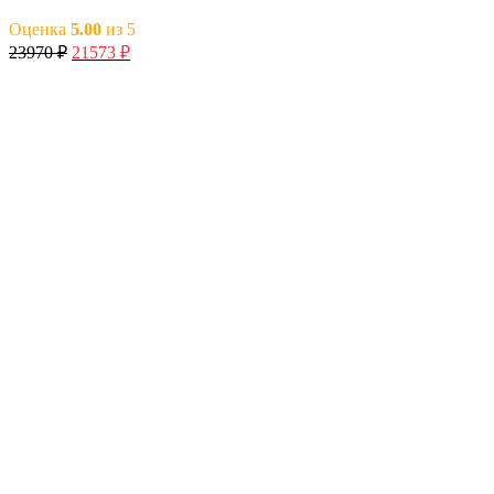
Оценка
5.00
из 5
23970
₽
21573
₽