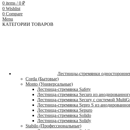
0
items
/
0
₽
0
Wishlist
0
Compare
Menu
КАТЕГОРИИ ТОВАРОВ
Лестницы-стремянки односторонне
Corda (Бытовые)
Monto (Универсальные)
Лестница-стремянка Safety
Лестница-стремянка Securo из анодированног
Лестница-стремянка Secury с системой MultiG
Лестница-стремянка Sepro S из анодированно
Лестница-стремянка Sepuro
Лестница-стремянка Solido
Лестница-стремянка Solidy
Stabilo (Профессиональные)