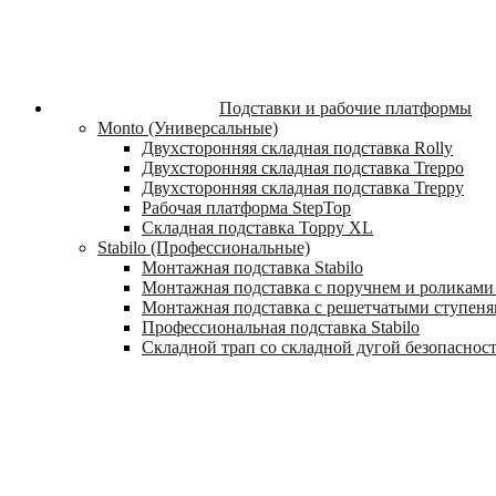
Подставки и рабочие платформы
Monto (Универсальные)
Двухсторонняя складная подставка Rolly
Двухсторонняя складная подставка Treppo
Двухсторонняя складная подставка Treppy
Рабочая платформа StepTop
Складная подставка Toppy XL
Stabilo (Профессиональные)
Монтажная подставка Stabilo
Монтажная подставка с поручнем и роликами 
Монтажная подставка с решетчатыми ступеням
Профессиональная подставка Stabilo
Складной трап со складной дугой безопасности