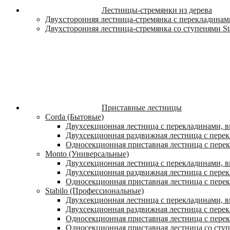
Лестницы-стремянки из дерева
Двухсторонняя лестница-стремянка с перекладинами
Двухсторонняя лестница-стремянка со ступенями St
Приставные лестницы
Corda (Бытовые)
Двухсекционная лестница с перекладинами, в
Двухсекционная раздвижная лестница с пере
Односекционная приставная лестница с пере
Monto (Универсальные)
Двухсекционная лестница с перекладинами, в
Двухсекционная раздвижная лестница с перек
Односекционная приставная лестница с перек
Stabilo (Профессиональные)
Двухсекционная лестница с перекладинами, вы
Двухсекционная раздвижная лестница с перек
Односекционная приставная лестница с перек
Односекционная приставная лестница со ступ