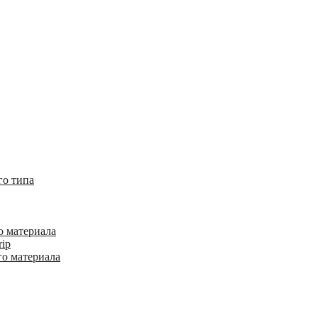
го типа
о материала
rip
го материала