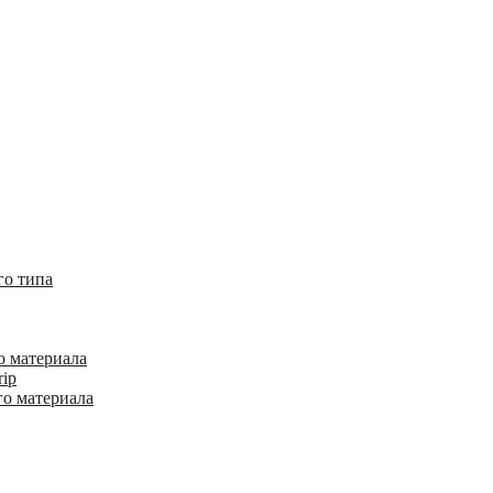
го типа
о материала
rip
го материала