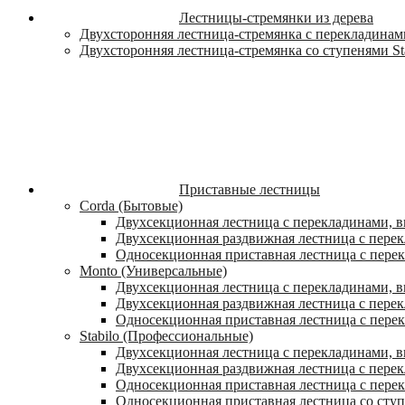
Лестницы-стремянки из дерева
Двухсторонняя лестница-стремянка с перекладинами
Двухсторонняя лестница-стремянка со ступенями St
Приставные лестницы
Corda (Бытовые)
Двухсекционная лестница с перекладинами, в
Двухсекционная раздвижная лестница с пере
Односекционная приставная лестница с пере
Monto (Универсальные)
Двухсекционная лестница с перекладинами, в
Двухсекционная раздвижная лестница с перек
Односекционная приставная лестница с перек
Stabilo (Профессиональные)
Двухсекционная лестница с перекладинами, вы
Двухсекционная раздвижная лестница с перек
Односекционная приставная лестница с перек
Односекционная приставная лестница со ступ