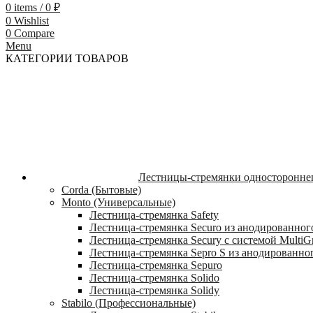
0
items
/
0
₽
0
Wishlist
0
Compare
Menu
КАТЕГОРИИ ТОВАРОВ
Лестницы-стремянки односторонне
Corda (Бытовые)
Monto (Универсальные)
Лестница-стремянка Safety
Лестница-стремянка Securo из анодированног
Лестница-стремянка Secury с системой MultiG
Лестница-стремянка Sepro S из анодированно
Лестница-стремянка Sepuro
Лестница-стремянка Solido
Лестница-стремянка Solidy
Stabilo (Профессиональные)