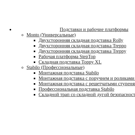
Подставки и рабочие платформы
Monto (Универсальные)
Двухсторонняя складная подставка Rolly
Двухсторонняя складная подставка Treppo
Двухсторонняя складная подставка Treppy
Рабочая платформа StepTop
Складная подставка Toppy XL
Stabilo (Профессиональные)
Монтажная подставка Stabilo
Монтажная подставка с поручнем и роликами 
Монтажная подставка с решетчатыми ступеням
Профессиональная подставка Stabilo
Складной трап со складной дугой безопасности