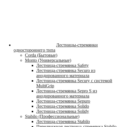
Лестницы-стремянки
одностороннего типа
Corda (Бытовые)
Monto (Универсальные)
Лестница-стремянка Safety
Лестница-стремянка Securo из
анодированного материала
Лестница-стремянка Secury с системой
MultiGrip
Лестница-стремянка Sepro S из
анодированного материала
Лестница-стремянка Sepuro
Лестница-стремянка Solido
Лестница-стремянка Solidy
Stabilo (Профессиональные)
Лестница-стремянка Stabilo
Передвижная лестница-стремянка Stabilo