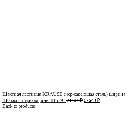
Шахтная лестница KRAUSE (нержавеющая сталь) ширина
440 мм 8 перекладины 816191
74404
₽
67640
₽
Back to products