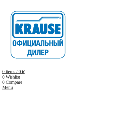
0
items
/
0
₽
0
Wishlist
0
Compare
Menu
-9%