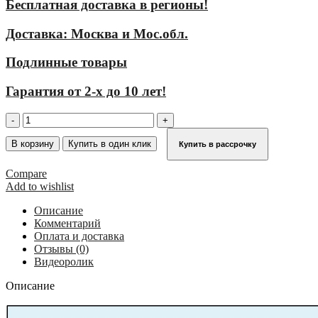
Бесплатная доставка в регионы!
Доставка: Москва и Мос.обл.
Подлинные товары
Гарантия от 2-х до 10 лет!
Количество
товара
Шахтная
В корзину
Купить в один клик
Купить в рассрочку
лестница
KRAUSE
Compare
(нержавеющая
Add to wishlist
сталь)
ширина
Описание
440
Комментарий
мм
Оплата и доставка
9
Отзывы (0)
перекладины
Видеоролик
816207
Описание