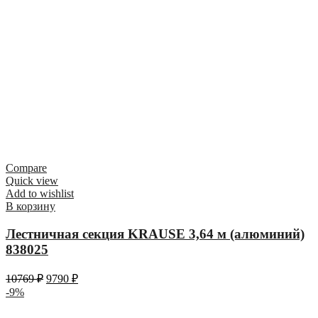
Compare
Quick view
Add to wishlist
В корзину
Лестничная секция KRAUSE 3,64 м (алюминий)
838025
10769
₽
9790
₽
-9%