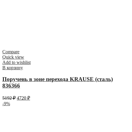
Compare
Quick view
Add to wishlist
В корзину
Поручень в зоне перехода KRAUSE (сталь)
836366
5192
₽
4720
₽
-9%