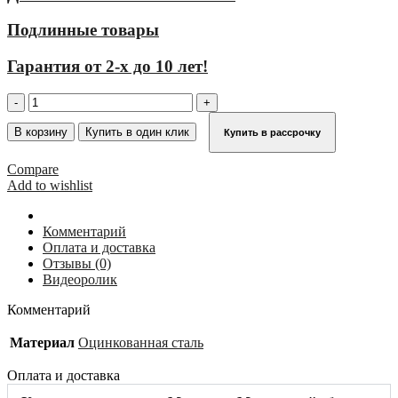
Подлинные товары
Гарантия от 2-х до 10 лет!
Количество
товара
Рельс
В корзину
Купить в один клик
Купить в рассрочку
системы
защиты
Compare
от
Add to wishlist
падения
1,40
м
Комментарий
(оцинкованная
Оплата и доставка
сталь)
Отзывы (0)
KRAUSE
Видеоролик
837202
Комментарий
Материал
Оцинкованная сталь
Оплата и доставка