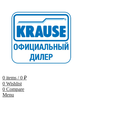
0
items
/
0
₽
0
Wishlist
0
Compare
Menu
-9%