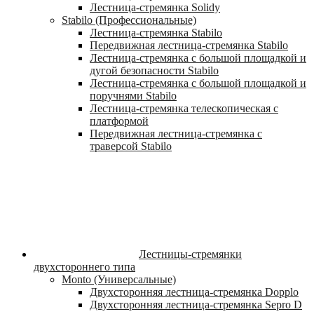
Лестница-стремянка Solidy
Stabilo (Профессиональные)
Лестница-стремянка Stabilo
Передвижная лестница-стремянка Stabilo
Лестница-стремянка с большой площадкой и
дугой безопасности Stabilo
Лестница-стремянка с большой площадкой и
поручнями Stabilo
Лестница-стремянка телескопическая с
платформой
Передвижная лестница-стремянка с
траверсой Stabilo
Лестницы-стремянки
двухстороннего типа
Monto (Универсальные)
Двухсторонняя лестница-стремянка Dopplo
Двухсторонняя лестница-стремянка Sepro D