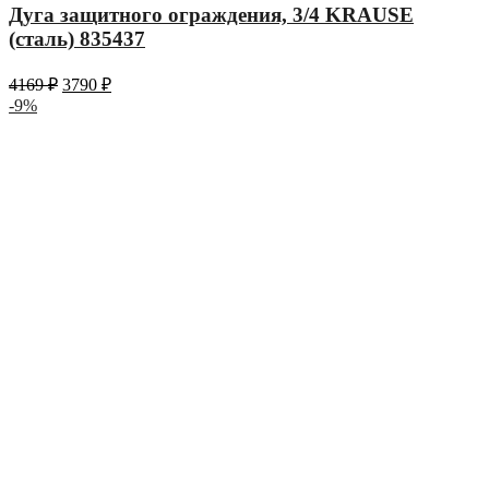
Дуга защитного ограждения, 3/4 KRAUSE
(сталь) 835437
4169
₽
3790
₽
-9%