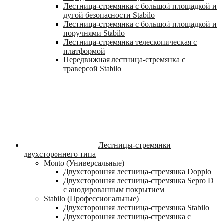
Лестница-стремянка с большой площадкой и
дугой безопасности Stabilo
Лестница-стремянка с большой площадкой и
поручнями Stabilo
Лестница-стремянка телескопическая с
платформой
Передвижная лестница-стремянка с
траверсой Stabilo
Лестницы-стремянки
двухстороннего типа
Monto (Универсальные)
Двухсторонняя лестница-стремянка Dopplo
Двухсторонняя лестница-стремянка Sepro D
с анодированным покрытием
Stabilo (Профессиональные)
Двухсторонняя лестница-стремянка Stabilo
Двухсторонняя лестница-стремянка с