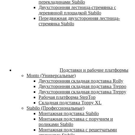
перекладинами Stabilo
Двухсторонняя лестница-стремянка с
деревянной площадкой Stabilo
Передвижная двухсторонняя лестница-
стремянка Stabilo
Подставки и рабочие платформы
Monto (Универсальные)
Двухсторонняя складная подставка Rolly
Двухсторонняя складная подставка Treppo
Двухсторонняя складная подставка Treppy
Рабочая платформа StepTop
Складная подставка Toppy XL
Stabilo (Профессиональные)
Монтажная подставка Stabilo
Монтажная подставка с поручнем и
роликами Stabilo
Монтажная подставка с решетчатыми