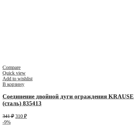
Compare
Quick view
Add to wishlist
В корзину
Соединение двойной дуги ограждения KRAUSE
(сталь) 835413
341
₽
310
₽
-9%