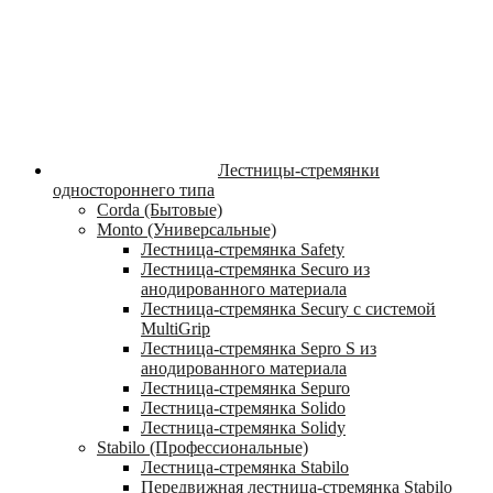
Лестницы-стремянки
одностороннего типа
Corda (Бытовые)
Monto (Универсальные)
Лестница-стремянка Safety
Лестница-стремянка Securo из
анодированного материала
Лестница-стремянка Secury с системой
MultiGrip
Лестница-стремянка Sepro S из
анодированного материала
Лестница-стремянка Sepuro
Лестница-стремянка Solido
Лестница-стремянка Solidy
Stabilo (Профессиональные)
Лестница-стремянка Stabilo
Передвижная лестница-стремянка Stabilo