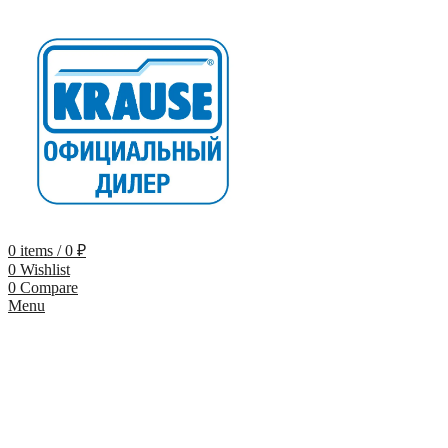
0
items
/
0
₽
0
Wishlist
0
Compare
Menu
-9%