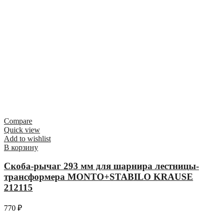
Compare
Quick view
Add to wishlist
В корзину
Скоба-рычаг 293 мм для шарнира лестницы-
трансформера MONTO+STABILO KRAUSE
212115
770
₽