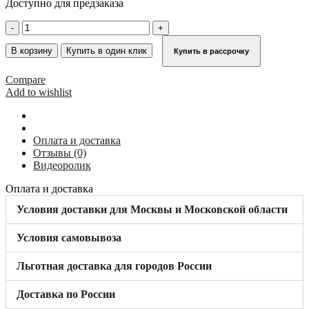
Доступно для предзаказа
Количество
товара
Пружинный
В корзину
Купить в один клик
Купить в рассрочку
ролик
левый
Compare
для
Add to wishlist
стеллажной
лестницы/
стремянки
KRAUSE
Оплата и доставка
815163
Отзывы (0)
Видеоролик
Оплата и доставка
Условия доставки для Москвы и Московской области
Условия самовывоза
Льготная доставка для городов России
Доставка по России