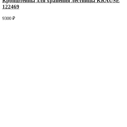
Кронштейны для хранения лестницы KRAUSE
122469
9300
₽