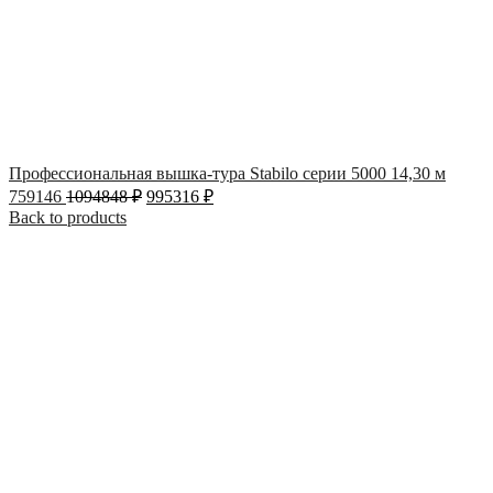
Профессиональная вышка-тура Stabilo серии 5000 14,30 м
759146
1094848
₽
995316
₽
Back to products