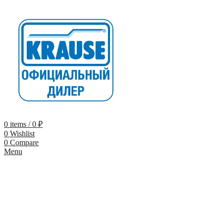
0
items
/
0
₽
0
Wishlist
0
Compare
Menu
-9%