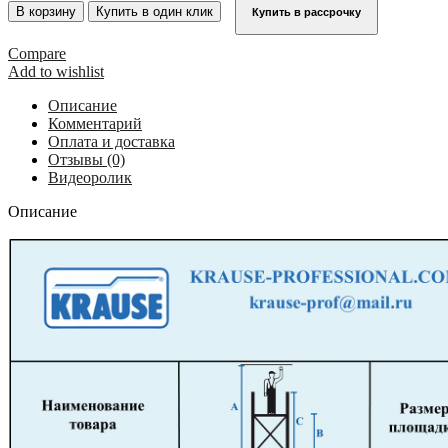
Профессиональная
В корзину
Купить в один клик
Купить в рассрочку
вышка-
тура
Compare
серии
Add to wishlist
5500
KRAUSE
Описание
STABILO
Комментарий
6,50
Оплата и доставка
м
Отзывы (0)
769015
Видеоролик
Описание