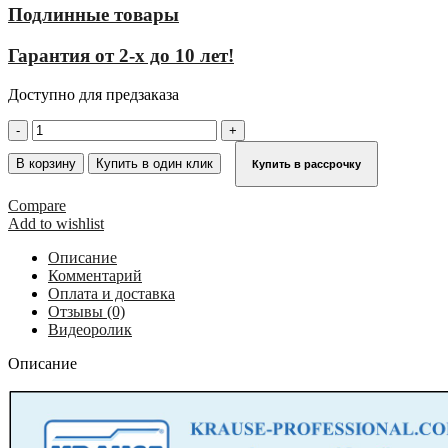
Подлинные товары
Гарантия от 2-х до 10 лет!
Доступно для предзаказа
Количество
товара
Профессиональная
В корзину
Купить в один клик
Купить в рассрочку
вышка-
тура
Compare
серии
Add to wishlist
500
KRAUSE
Описание
STABILO
Комментарий
10,40
Оплата и доставка
м
Отзывы (0)
745118
Видеоролик
Описание