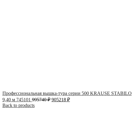
Профессиональная вышка-тура серии 500 KRAUSE STABILO
9,40 м 745101
995740
₽
905218
₽
Back to products