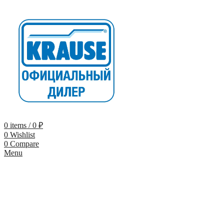
0
items
/
0
₽
0
Wishlist
0
Compare
Menu
-9%