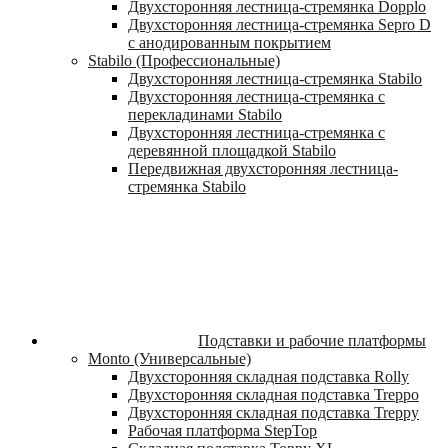
Двухсторонняя лестница-стремянка Dopplo
Двухсторонняя лестница-стремянка Sepro D
с анодированным покрытием
Stabilo (Профессиональные)
Двухсторонняя лестница-стремянка Stabilo
Двухсторонняя лестница-стремянка с
перекладинами Stabilo
Двухсторонняя лестница-стремянка с
деревянной площадкой Stabilo
Передвижная двухсторонняя лестница-
стремянка Stabilo
Подставки и рабочие платформы
Monto (Универсальные)
Двухсторонняя складная подставка Rolly
Двухсторонняя складная подставка Treppo
Двухсторонняя складная подставка Treppy
Рабочая платформа StepTop