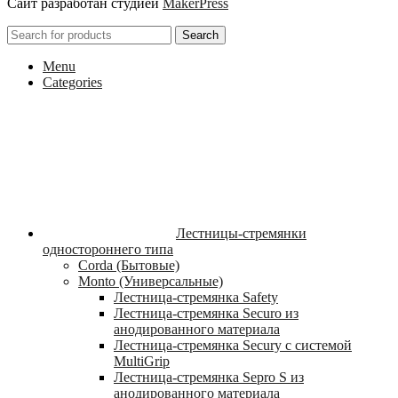
Сайт разработан студией
MakerPress
Search
Menu
Categories
Лестницы-стремянки
одностороннего типа
Corda (Бытовые)
Monto (Универсальные)
Лестница-стремянка Safety
Лестница-стремянка Securo из
анодированного материала
Лестница-стремянка Secury с системой
MultiGrip
Лестница-стремянка Sepro S из
анодированного материала