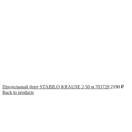
Продольный борт STABILO KRAUSE 2,50 м 703729
2190
₽
Back to products