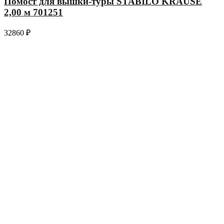
Помост для вышки-туры STABILO KRAUSE
2,00 м 701251
32860
₽