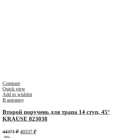
Compare
Quick view
Add to wishlist
В корзину
Второй поручень для трапа 14 ступ, 45°
KRAUSE 823038
44371
₽
40337
₽
-9%