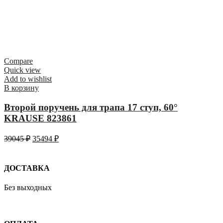
Compare
Quick view
Add to wishlist
В корзину
Второй поручень для трапа 17 ступ, 60°
KRAUSE 823861
39045
₽
35494
₽
ДОСТАВКА
Без выходных