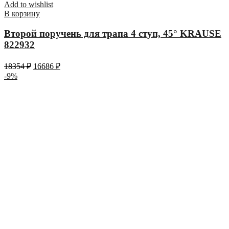
Add to wishlist
В корзину
Второй поручень для трапа 4 ступ, 45° KRAUSE
822932
18354
₽
16686
₽
-9%