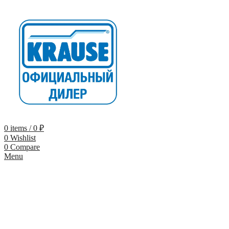
0
items
/
0
₽
0
Wishlist
0
Compare
Menu
-9%