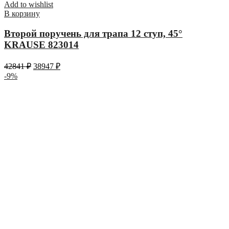
Add to wishlist
В корзину
Второй поручень для трапа 12 ступ, 45°
KRAUSE 823014
42841
₽
38947
₽
-9%