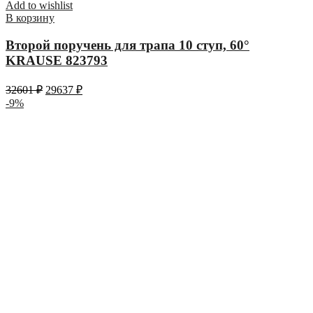
Add to wishlist
В корзину
Второй поручень для трапа 10 ступ, 60°
KRAUSE 823793
32601
₽
29637
₽
-9%