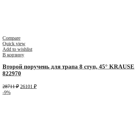
Compare
Quick view
Add to wishlist
В корзину
Второй поручень для трапа 8 ступ, 45° KRAUSE
822970
28711
₽
26101
₽
-9%