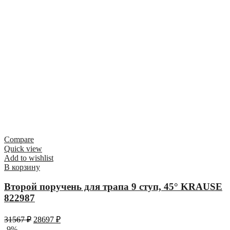
Compare
Quick view
Add to wishlist
В корзину
Второй поручень для трапа 9 ступ, 45° KRAUSE
822987
31567
₽
28697
₽
-9%