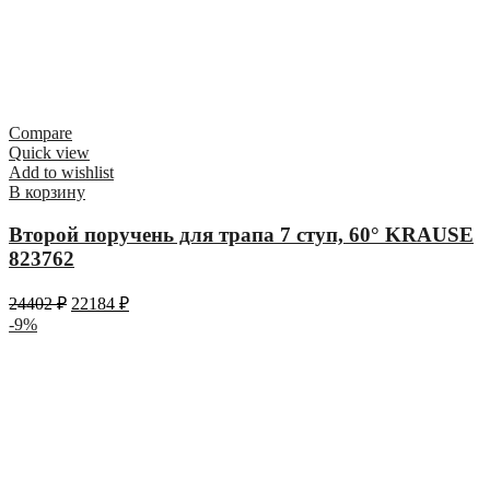
Compare
Quick view
Add to wishlist
В корзину
Второй поручень для трапа 7 ступ, 60° KRAUSE
823762
24402
₽
22184
₽
-9%