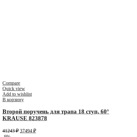
Compare
Quick view
Add to wishlist
В корзину
Второй поручень для трапа 18 ступ, 60°
KRAUSE 823878
41243
₽
37494
₽
-9%