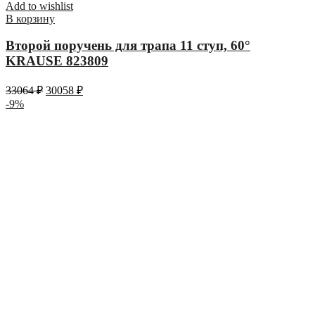
Add to wishlist
В корзину
Второй поручень для трапа 11 ступ, 60°
KRAUSE 823809
33064
₽
30058
₽
-9%