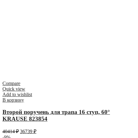
Compare
Quick view
Add to wishlist
В корзину
Второй поручень для трапа 16 ступ, 60°
KRAUSE 823854
40414
₽
36739
₽
-9%