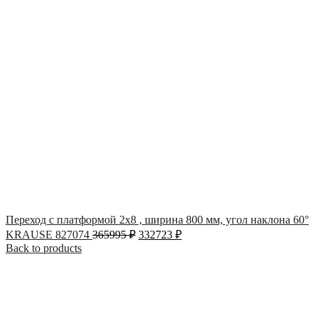
Переход с платформой 2х8 , ширина 800 мм, угол наклона 60°
KRAUSE 827074
365995
₽
332723
₽
Back to products