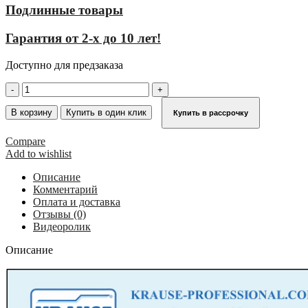
Подлинные товары
Гарантия от 2-х до 10 лет!
Доступно для предзаказа
Количество
товара
Переход
В корзину
Купить в один клик
Купить в рассрочку
с
платформой
Compare
2х9
Add to wishlist
,
ширина
Описание
800
Комментарий
мм,
Оплата и доставка
угол
Отзывы (0)
наклона
Видеоролик
60°
KRAUSE
Описание
827081