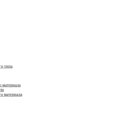
го типа
о материала
rip
го материала