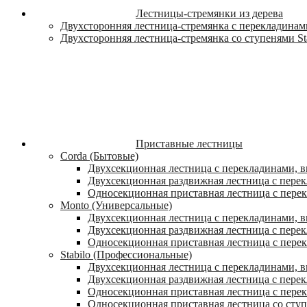
Лестницы-стремянки из дерева
Двухсторонняя лестница-стремянка с перекладинами
Двухсторонняя лестница-стремянка со ступенями St
Приставные лестницы
Corda (Бытовые)
Двухсекционная лестница с перекладинами, в
Двухсекционная раздвижная лестница с пере
Односекционная приставная лестница с пере
Monto (Универсальные)
Двухсекционная лестница с перекладинами, в
Двухсекционная раздвижная лестница с перек
Односекционная приставная лестница с перек
Stabilo (Профессиональные)
Двухсекционная лестница с перекладинами, вы
Двухсекционная раздвижная лестница с перек
Односекционная приставная лестница с перек
Односекционная приставная лестница со ступ