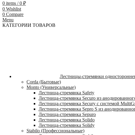
0
items
/
0
₽
0
Wishlist
0
Compare
Menu
КАТЕГОРИИ ТОВАРОВ
Лестницы-стремянки односторонне
Corda (Бытовые)
Monto (Универсальные)
Лестница-стремянка Safety
Лестница-стремянка Securo из анодированног
Лестница-стремянка Secury с системой MultiG
Лестница-стремянка Sepro S из анодированно
Лестница-стремянка Sepuro
Лестница-стремянка Solido
Лестница-стремянка Solidy
Stabilo (Профессиональные)