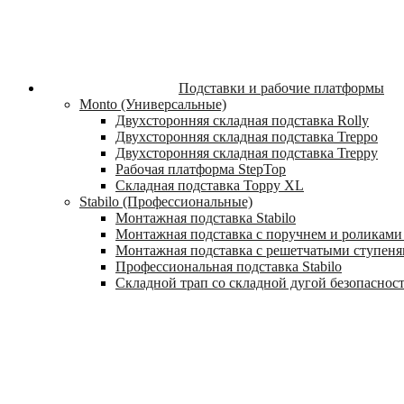
Подставки и рабочие платформы
Monto (Универсальные)
Двухсторонняя складная подставка Rolly
Двухсторонняя складная подставка Treppo
Двухсторонняя складная подставка Treppy
Рабочая платформа StepTop
Складная подставка Toppy XL
Stabilo (Профессиональные)
Монтажная подставка Stabilo
Монтажная подставка с поручнем и роликами 
Монтажная подставка с решетчатыми ступеням
Профессиональная подставка Stabilo
Складной трап со складной дугой безопасности