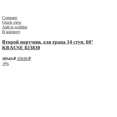
Compare
Quick view
Add to wishlist
В корзину
Второй поручень для трапа 14 ступ, 60°
KRAUSE 823830
38543
₽
35039
₽
-9%