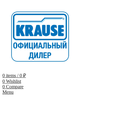
0
items
/
0
₽
0
Wishlist
0
Compare
Menu
-9%