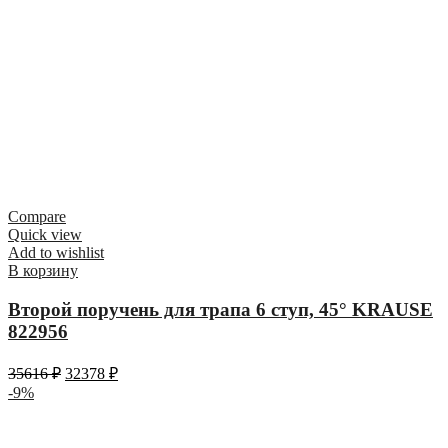
Compare
Quick view
Add to wishlist
В корзину
Второй поручень для трапа 6 ступ, 45° KRAUSE
822956
35616
₽
32378
₽
-9%