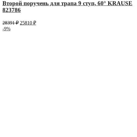
Второй поручень для трапа 9 ступ, 60° KRAUSE
823786
28391
₽
25810
₽
-9%