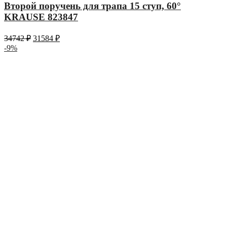
Второй поручень для трапа 15 ступ, 60°
KRAUSE 823847
34742
₽
31584
₽
-9%