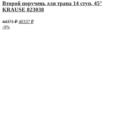
Второй поручень для трапа 14 ступ, 45°
KRAUSE 823038
44371
₽
40337
₽
-9%