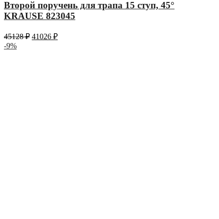
Второй поручень для трапа 15 ступ, 45°
KRAUSE 823045
45128
₽
41026
₽
-9%