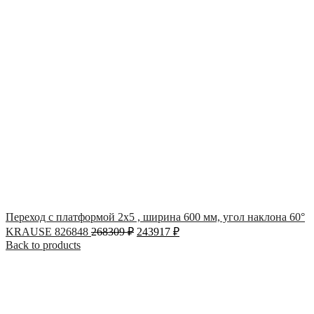
Переход с платформой 2х5 , ширина 600 мм, угол наклона 60°
KRAUSE 826848
268309
₽
243917
₽
Back to products