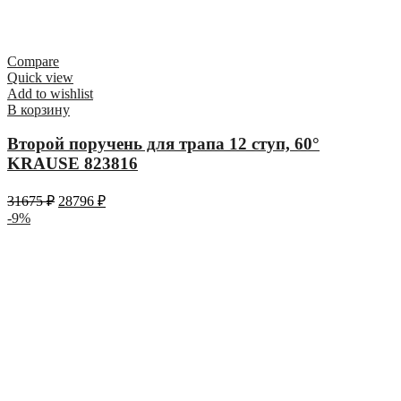
Compare
Quick view
Add to wishlist
В корзину
Второй поручень для трапа 12 ступ, 60°
KRAUSE 823816
31675
₽
28796
₽
-9%