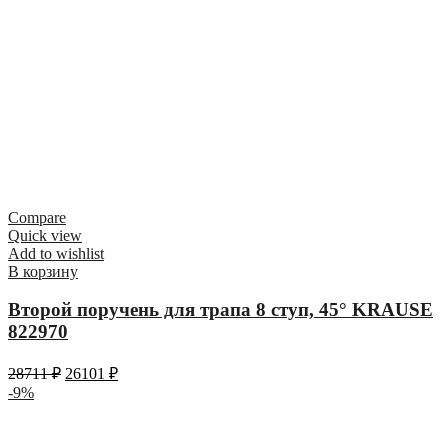
Compare
Quick view
Add to wishlist
В корзину
Второй поручень для трапа 8 ступ, 45° KRAUSE
822970
28711
₽
26101
₽
-9%