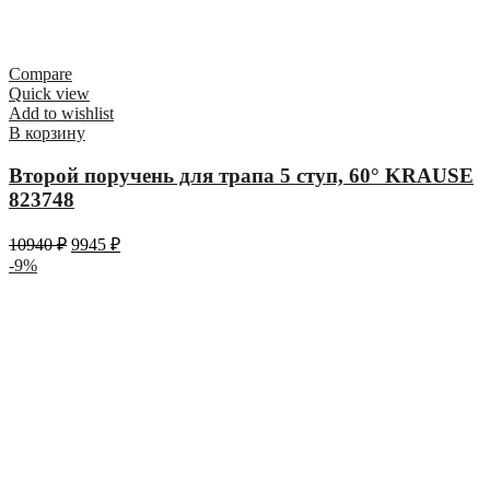
Compare
Quick view
Add to wishlist
В корзину
Второй поручень для трапа 5 ступ, 60° KRAUSE
823748
10940
₽
9945
₽
-9%