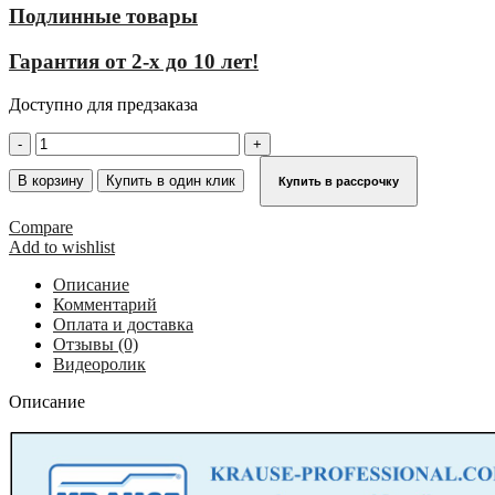
Подлинные товары
Гарантия от 2-х до 10 лет!
Доступно для предзаказа
Количество
товара
Переход
В корзину
Купить в один клик
Купить в рассрочку
с
платформой
Compare
2х6
Add to wishlist
,
ширина
Описание
600
Комментарий
мм,
Оплата и доставка
угол
Отзывы (0)
наклона
Видеоролик
60°
KRAUSE
Описание
826855