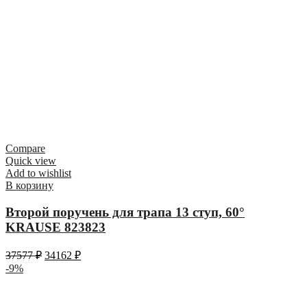
Compare
Quick view
Add to wishlist
В корзину
Второй поручень для трапа 13 ступ, 60°
KRAUSE 823823
37577
₽
34162
₽
-9%