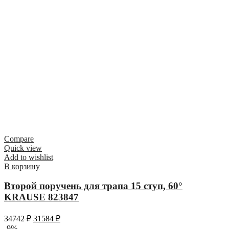
Compare
Quick view
Add to wishlist
В корзину
Второй поручень для трапа 15 ступ, 60°
KRAUSE 823847
34742
₽
31584
₽
-9%