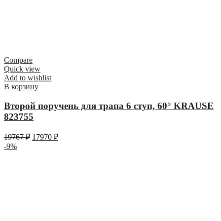
Compare
Quick view
Add to wishlist
В корзину
Второй поручень для трапа 6 ступ, 60° KRAUSE
823755
19767
₽
17970
₽
-9%