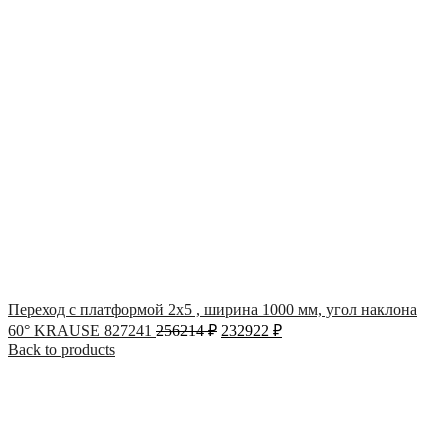
Переход с платформой 2х5 , ширина 1000 мм, угол наклона
60° KRAUSE 827241
256214
₽
232922
₽
Back to products