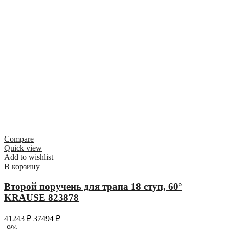
Compare
Quick view
Add to wishlist
В корзину
Второй поручень для трапа 18 ступ, 60°
KRAUSE 823878
41243
₽
37494
₽
-9%