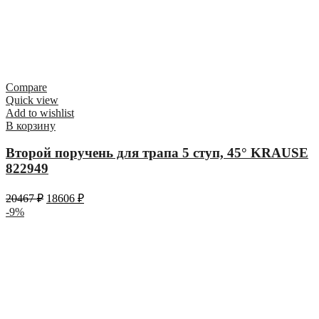
Compare
Quick view
Add to wishlist
В корзину
Второй поручень для трапа 5 ступ, 45° KRAUSE
822949
20467
₽
18606
₽
-9%