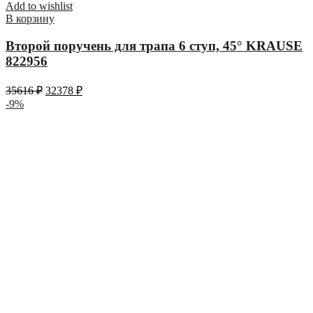
Add to wishlist
В корзину
Второй поручень для трапа 6 ступ, 45° KRAUSE
822956
35616
₽
32378
₽
-9%