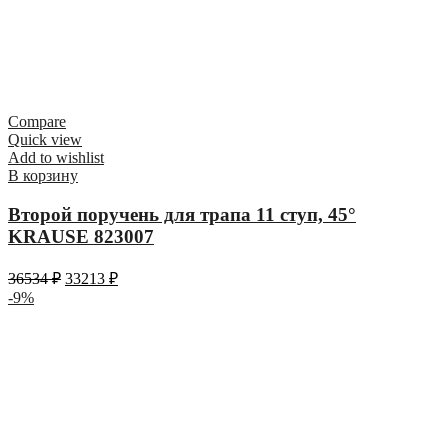
Compare
Quick view
Add to wishlist
В корзину
Второй поручень для трапа 11 ступ, 45°
KRAUSE 823007
36534
₽
33213
₽
-9%