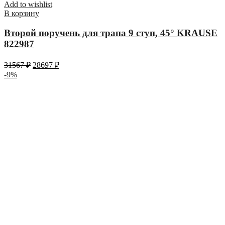
Add to wishlist
В корзину
Второй поручень для трапа 9 ступ, 45° KRAUSE
822987
31567
₽
28697
₽
-9%