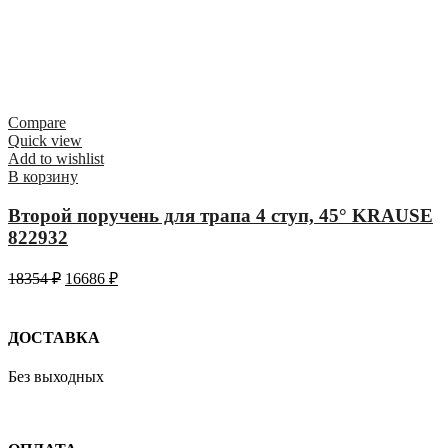
Compare
Quick view
Add to wishlist
В корзину
Второй поручень для трапа 4 ступ, 45° KRAUSE
822932
18354
₽
16686
₽
ДОСТАВКА
Без выходных