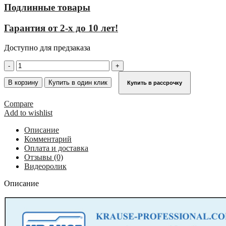
Подлинные товары
Гарантия от 2-х до 10 лет!
Доступно для предзаказа
Количество
товара
Переход
В корзину
Купить в один клик
Купить в рассрочку
с
платформой
Compare
2х6
Add to wishlist
,
ширина
Описание
1000
Комментарий
мм,
Оплата и доставка
угол
Отзывы (0)
наклона
Видеоролик
60°
KRAUSE
Описание
827258