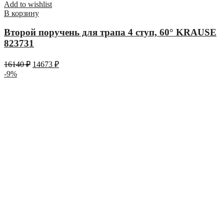
Add to wishlist
В корзину
Второй поручень для трапа 4 ступ, 60° KRAUSE
823731
16140
₽
14673
₽
-9%