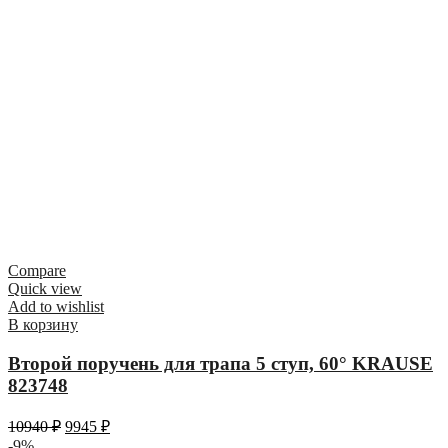
Compare
Quick view
Add to wishlist
В корзину
Второй поручень для трапа 5 ступ, 60° KRAUSE
823748
10940
₽
9945
₽
-9%