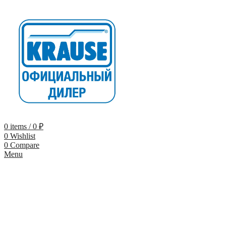
0
items
/
0
₽
0
Wishlist
0
Compare
Menu
-9%