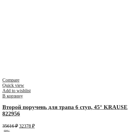
Compare
Quick view
Add to wishlist
В корзину
Второй поручень для трапа 6 ступ, 45° KRAUSE
822956
35616
₽
32378
₽
-9%