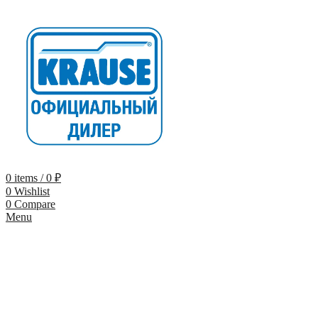
0
items
/
0
₽
0
Wishlist
0
Compare
Menu
-9%