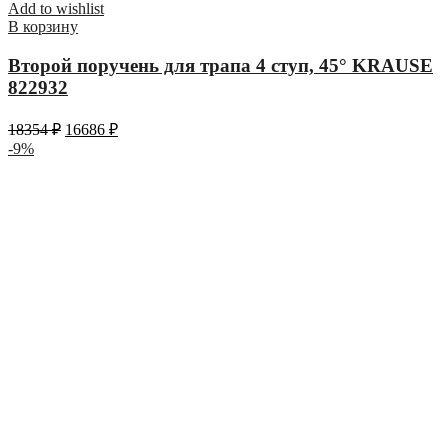
Add to wishlist
В корзину
Второй поручень для трапа 4 ступ, 45° KRAUSE
822932
18354
₽
16686
₽
-9%