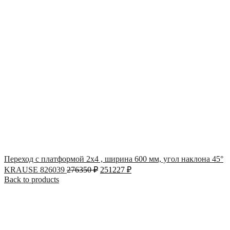
Переход с платформой 2х4 , ширина 600 мм, угол наклона 45°
KRAUSE 826039
276350
₽
251227
₽
Back to products