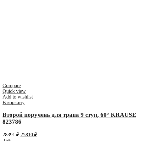
Compare
Quick view
Add to wishlist
В корзину
Второй поручень для трапа 9 ступ, 60° KRAUSE
823786
28391
₽
25810
₽
-9%