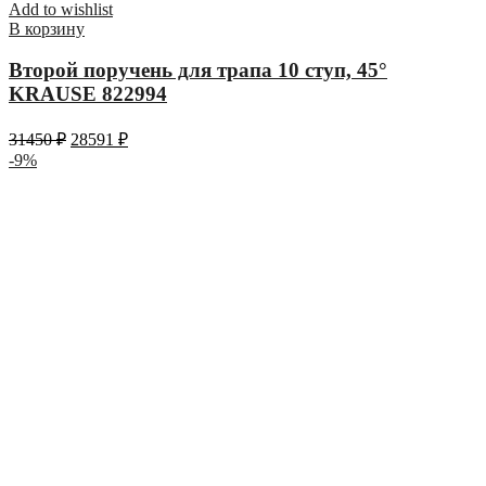
Add to wishlist
В корзину
Второй поручень для трапа 10 ступ, 45°
KRAUSE 822994
31450
₽
28591
₽
-9%