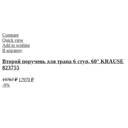
Compare
Quick view
Add to wishlist
В корзину
Второй поручень для трапа 6 ступ, 60° KRAUSE
823755
19767
₽
17970
₽
-9%