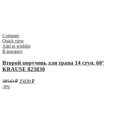
Compare
Quick view
Add to wishlist
В корзину
Второй поручень для трапа 14 ступ, 60°
KRAUSE 823830
38543
₽
35039
₽
-9%