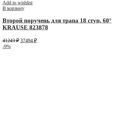
Add to wishlist
В корзину
Второй поручень для трапа 18 ступ, 60°
KRAUSE 823878
41243
₽
37494
₽
-9%