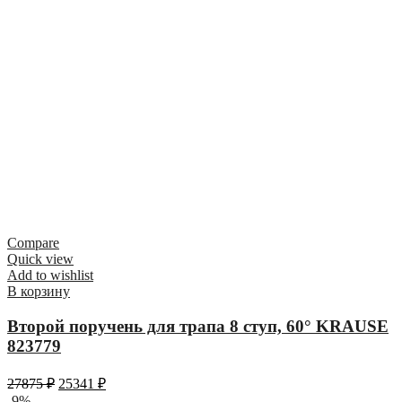
Compare
Quick view
Add to wishlist
В корзину
Второй поручень для трапа 8 ступ, 60° KRAUSE
823779
27875
₽
25341
₽
-9%