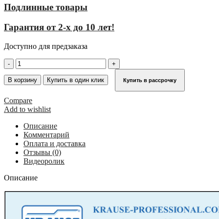
Подлинные товары
Гарантия от 2-х до 10 лет!
Доступно для предзаказа
Количество
товара
Переход
В корзину
Купить в один клик
Купить в рассрочку
с
платформой
Compare
2х5
Add to wishlist
,
ширина
Описание
600
Комментарий
мм,
Оплата и доставка
угол
Отзывы (0)
наклона
Видеоролик
45°
KRAUSE
Описание
826046