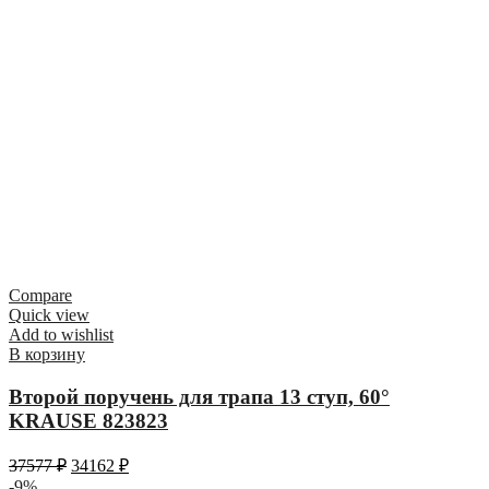
Compare
Quick view
Add to wishlist
В корзину
Второй поручень для трапа 13 ступ, 60°
KRAUSE 823823
37577
₽
34162
₽
-9%