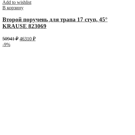
Add to wishlist
В корзину
Второй поручень для трапа 17 ступ, 45°
KRAUSE 823069
50941
₽
46310
₽
-9%