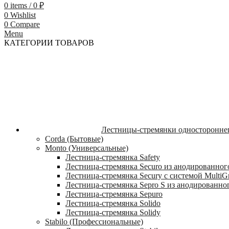
0
items
/
0
₽
0
Wishlist
0
Compare
Menu
КАТЕГОРИИ ТОВАРОВ
Лестницы-стремянки односторонне
Corda (Бытовые)
Monto (Универсальные)
Лестница-стремянка Safety
Лестница-стремянка Securo из анодированног
Лестница-стремянка Secury с системой MultiG
Лестница-стремянка Sepro S из анодированно
Лестница-стремянка Sepuro
Лестница-стремянка Solido
Лестница-стремянка Solidy
Stabilo (Профессиональные)