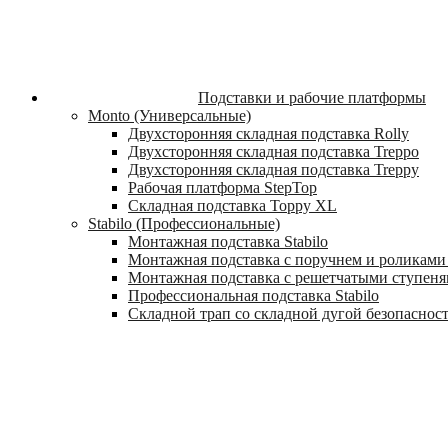
Подставки и рабочие платформы
Monto (Универсальные)
Двухсторонняя складная подставка Rolly
Двухсторонняя складная подставка Treppo
Двухсторонняя складная подставка Treppy
Рабочая платформа StepTop
Складная подставка Toppy XL
Stabilo (Профессиональные)
Монтажная подставка Stabilo
Монтажная подставка с поручнем и роликами 
Монтажная подставка с решетчатыми ступеням
Профессиональная подставка Stabilo
Складной трап со складной дугой безопасности