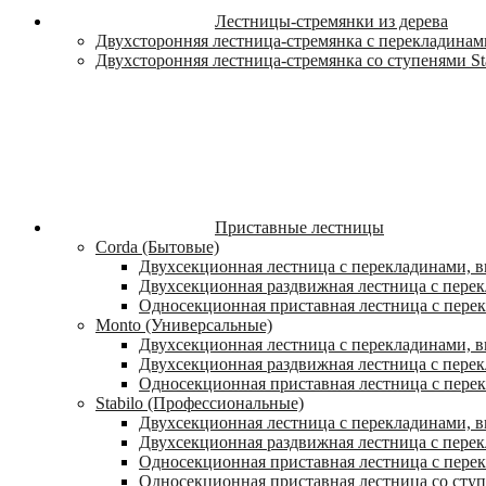
Лестницы-стремянки из дерева
Двухсторонняя лестница-стремянка с перекладинами
Двухсторонняя лестница-стремянка со ступенями St
Приставные лестницы
Corda (Бытовые)
Двухсекционная лестница с перекладинами, в
Двухсекционная раздвижная лестница с пере
Односекционная приставная лестница с пере
Monto (Универсальные)
Двухсекционная лестница с перекладинами, в
Двухсекционная раздвижная лестница с перек
Односекционная приставная лестница с перек
Stabilo (Профессиональные)
Двухсекционная лестница с перекладинами, вы
Двухсекционная раздвижная лестница с перек
Односекционная приставная лестница с перек
Односекционная приставная лестница со ступ