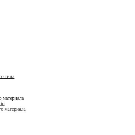
го типа
о материала
rip
го материала