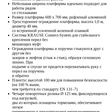
Небольшая ширина платформы идеально подходит для
работы рядом
со стеллажами
Размер платформы 600 x 700 мм, рифленый алюминий
Трехстороннее ограждение платформы, высота 1,0 м,
диаметр 40 мм,
со встроенной усиленной коленной планкой
Система KRAUSE Connect-System для стабильного
крепления перил без
мешающих муфт
Ограждения платформы и поручни стыкуются друг с
другом без
зазоров и люфтов (стык в стык), образуя сплошную
линию. При
подъеме и спуске не придется перехватывать руку с
перил на поручень
и обратно
Плинтус высотой 100 мм для повышения безопасности
(на 100 % выше,
чем требуется по стандарту EN 131–7)
Четыре поворотных ролика Ø 125 мм, фиксирующихся
под нагрузкой,
два из которых оснащены тормозами, обеспечивают
легкое
перемещение и предотвращают непреднамеренное