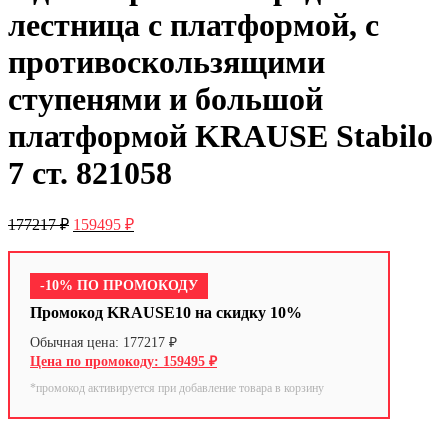
лестница с платформой, с
противоскользящими
ступенями и большой
платформой KRAUSE Stabilo
7 ст. 821058
177217
₽
159495
₽
-10% ПО ПРОМОКОДУ
Промокод KRAUSE10 на скидку 10%
177217
₽
159495
₽
*промокод активируется при добавление товара в корзину