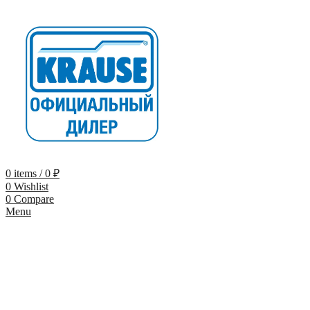
0
items
/
0
₽
0
Wishlist
0
Compare
Menu
-9%
-10% по промокоду