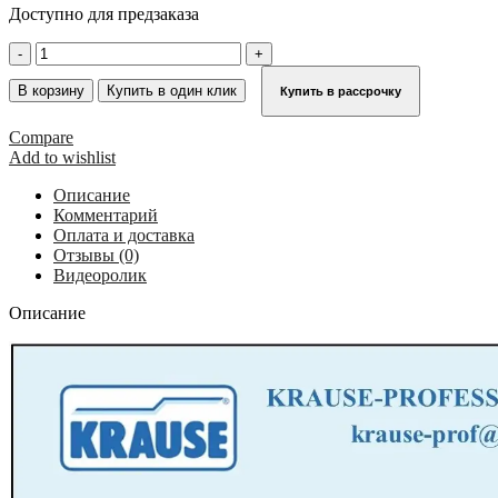
Доступно для предзаказа
Количество
товара
Односторонняя
В корзину
Купить в один клик
Купить в рассрочку
передвижная
лестница
Compare
с
Add to wishlist
платформой,
с
Описание
противоскользящими
Комментарий
ступенями
Оплата и доставка
и
Отзывы (0)
большой
Видеоролик
платформой
KRAUSE
Описание
Stabilo
7
ст.
821058