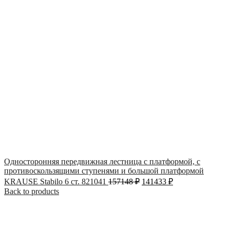
Односторонняя передвижная лестница с платформой, с
противоскользящими ступенями и большой платформой
KRAUSE Stabilo 6 ст. 821041
157148
₽
141433
₽
Back to products