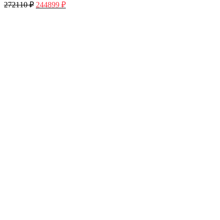
272110
₽
244899
₽