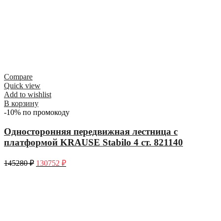
Compare
Quick view
Add to wishlist
В корзину
-10% по промокоду
Односторонняя передвижная лестница с
платформой KRAUSE Stabilo 4 ст. 821140
145280
₽
130752
₽