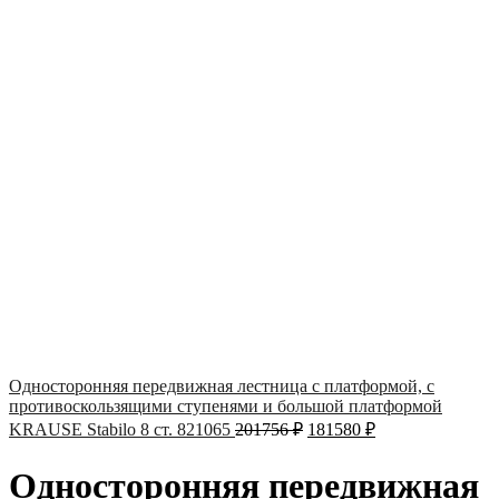
Односторонняя передвижная лестница с платформой, с
противоскользящими ступенями и большой платформой
KRAUSE Stabilo 8 ст. 821065
201756
₽
181580
₽
Односторонняя передвижная