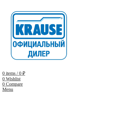
0
items
/
0
₽
0
Wishlist
0
Compare
Menu
-10% по промокоду