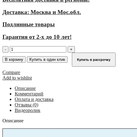
Доставка: Москва и Мос.обл.
Подлинные товары
Гарантия от 2-х до 10 лет!
Количество
товара
Монтажная
В корзину
Купить в один клик
Купить в рассрочку
подставка
алюминиевая
Compare
с
Add to wishlist
решетчатыми
ступенями
Описание
KRAUSE
Комментарий
STABILO
Оплата и доставка
1
Отзывы (0)
ступень
Видеоролик
805317
Описание