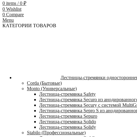
0
items
/
0
₽
0
Wishlist
0
Compare
Menu
КАТЕГОРИИ ТОВАРОВ
Лестницы-стремянки односторонне
Corda (Бытовые)
Monto (Универсальные)
Лестница-стремянка Safety
Лестница-стремянка Securo из анодированног
Лестница-стремянка Secury с системой MultiG
Лестница-стремянка Sepro S из анодированно
Лестница-стремянка Sepuro
Лестница-стремянка Solido
Лестница-стремянка Solidy
Stabilo (Профессиональные)