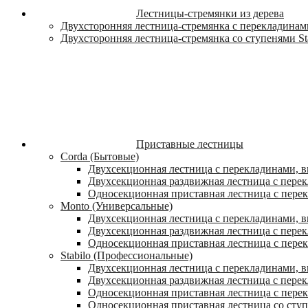
Лестницы-стремянки из дерева
Двухсторонняя лестница-стремянка с перекладинами
Двухсторонняя лестница-стремянка со ступенями St
Приставные лестницы
Corda (Бытовые)
Двухсекционная лестница с перекладинами, в
Двухсекционная раздвижная лестница с пере
Односекционная приставная лестница с пере
Monto (Универсальные)
Двухсекционная лестница с перекладинами, в
Двухсекционная раздвижная лестница с перек
Односекционная приставная лестница с перек
Stabilo (Профессиональные)
Двухсекционная лестница с перекладинами, вы
Двухсекционная раздвижная лестница с перек
Односекционная приставная лестница с перек
Односекционная приставная лестница со ступ