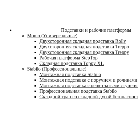
Подставки и рабочие платформы
Monto (Универсальные)
Двухсторонняя складная подставка Rolly
Двухсторонняя складная подставка Treppo
Двухсторонняя складная подставка Treppy
Рабочая платформа StepTop
Складная подставка Toppy XL
Stabilo (Профессиональные)
Монтажная подставка Stabilo
Монтажная подставка с поручнем и роликами 
Монтажная подставка с решетчатыми ступеням
Профессиональная подставка Stabilo
Складной трап со складной дугой безопасности