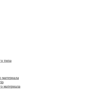
го типа
о материала
rip
го материала