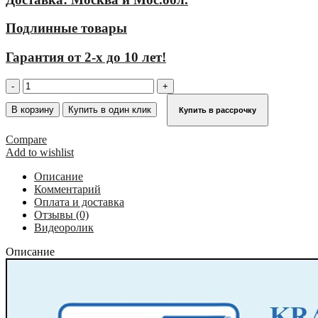
Подлинные товары
Гарантия от 2-х до 10 лет!
Количество
товара
Двухсторонняя
В корзину
Купить в один клик
Купить в рассрочку
стремянка
KRAUSE
Compare
MONTO
Add to wishlist
SePro
D
Описание
2х3
Комментарий
125804
Оплата и доставка
Отзывы (0)
Видеоролик
Описание