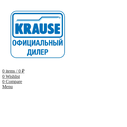
0
items
/
0
₽
0
Wishlist
0
Compare
Menu
-10% по промокоду