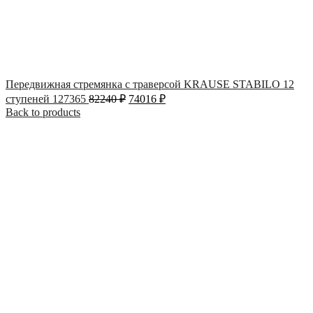
Передвижная стремянка с траверсой KRAUSE STABILO 12
ступеней 127365
82240
₽
74016
₽
Back to products