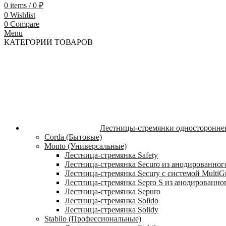
0
items
/
0
₽
0
Wishlist
0
Compare
Menu
КАТЕГОРИИ ТОВАРОВ
Лестницы-стремянки односторонне
Corda (Бытовые)
Monto (Универсальные)
Лестница-стремянка Safety
Лестница-стремянка Securo из анодированног
Лестница-стремянка Secury с системой MultiG
Лестница-стремянка Sepro S из анодированно
Лестница-стремянка Sepuro
Лестница-стремянка Solido
Лестница-стремянка Solidy
Stabilo (Профессиональные)