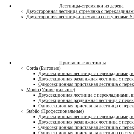
Лестницы-стремянки из дерева
Двухсторонняя лестница-стремянка с перекладинами
Двухсторонняя лестница-стремянка со ступенями St
Приставные лестницы
Corda (Бытовые)
Двухсекционная лестница с перекладинами, в
Двухсекционная раздвижная лестница с пере
Односекционная приставная лестница с пере
Monto (Универсальные)
Двухсекционная лестница с перекладинами, в
Двухсекционная раздвижная лестница с перек
Односекционная приставная лестница с перек
Stabilo (Профессиональные)
Двухсекционная лестница с перекладинами, вы
Двухсекционная раздвижная лестница с перек
Односекционная приставная лестница с перек
Односекционная приставная лестница со ступ