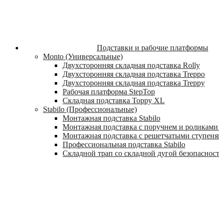
Подставки и рабочие платформы
Monto (Универсальные)
Двухсторонняя складная подставка Rolly
Двухсторонняя складная подставка Treppo
Двухсторонняя складная подставка Treppy
Рабочая платформа StepTop
Складная подставка Toppy XL
Stabilo (Профессиональные)
Монтажная подставка Stabilo
Монтажная подставка с поручнем и роликами 
Монтажная подставка с решетчатыми ступеням
Профессиональная подставка Stabilo
Складной трап со складной дугой безопасности