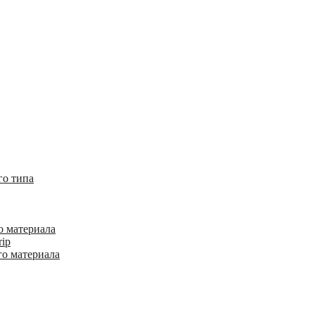
го типа
о материала
rip
го материала