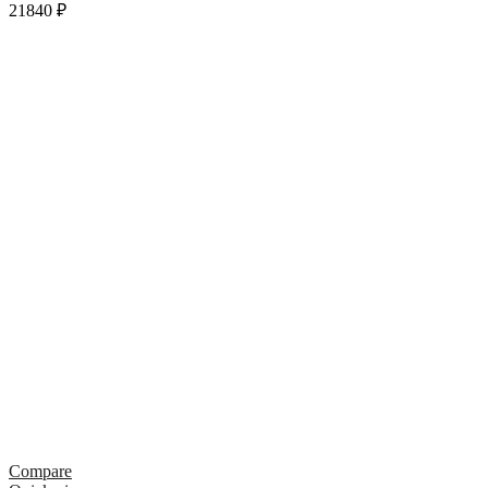
21840
₽
Compare