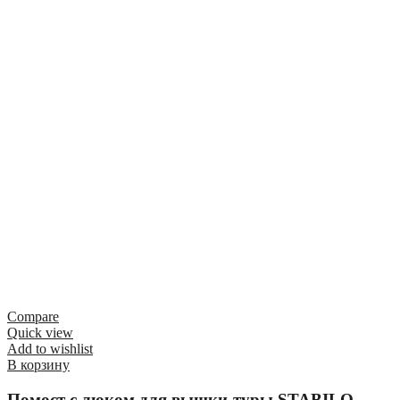
Compare
Quick view
Add to wishlist
В корзину
Помост с люком для вышки-туры STABILO