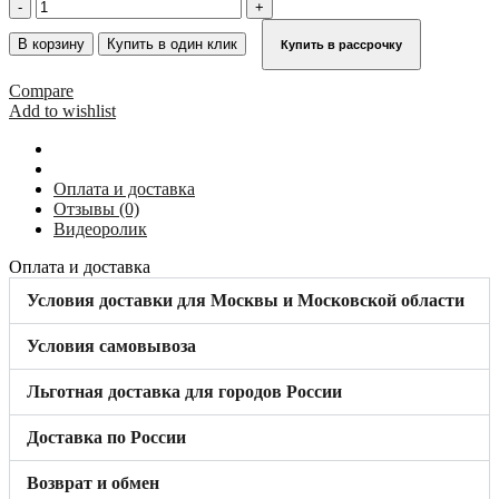
Количество
товара
Базовая
В корзину
Купить в один клик
Купить в рассрочку
перекладина
вышки-
Compare
туры
Add to wishlist
STABILO
3,00
м
KRAUSE
Оплата и доставка
704122
Отзывы (0)
Видеоролик
Оплата и доставка
Условия доставки для Москвы и Московской области
Условия самовывоза
Льготная доставка для городов России
Доставка по России
Возврат и обмен