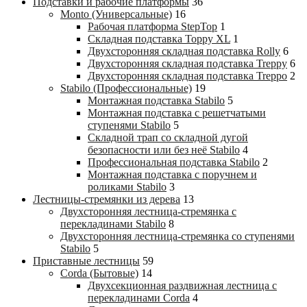
Подставки и рабочие платформы
36
Monto (Универсальные)
16
Рабочая платформа StepTop
1
Складная подставка Toppy XL
1
Двухсторонняя складная подставка Rolly
6
Двухсторонняя складная подставка Treppy
6
Двухсторонняя складная подставка Treppo
2
Stabilo (Профессиональные)
19
Монтажная подставка Stabilo
5
Монтажная подставка с решетчатыми
ступенями Stabilo
5
Складной трап со складной дугой
безопасности или без неё Stabilo
4
Профессиональная подставка Stabilo
2
Монтажная подставка с поручнем и
роликами Stabilo
3
Лестницы-стремянки из дерева
13
Двухсторонняя лестница-стремянка с
перекладинами Stabilo
8
Двухсторонняя лестница-стремянка со ступенями
Stabilo
5
Приставные лестницы
59
Corda (Бытовые)
14
Двухсекционная раздвижная лестница с
перекладинами Corda
4