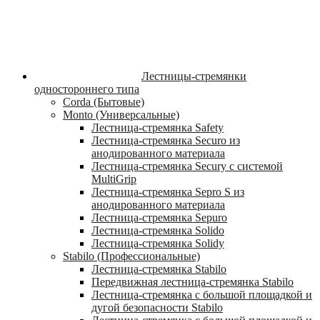
Лестницы-стремянки
одностороннего типа
Corda (Бытовые)
Monto (Универсальные)
Лестница-стремянка Safety
Лестница-стремянка Securo из
анодированного материала
Лестница-стремянка Secury с системой
MultiGrip
Лестница-стремянка Sepro S из
анодированного материала
Лестница-стремянка Sepuro
Лестница-стремянка Solido
Лестница-стремянка Solidy
Stabilo (Профессиональные)
Лестница-стремянка Stabilo
Передвижная лестница-стремянка Stabilo
Лестница-стремянка с большой площадкой и
дугой безопасности Stabilo