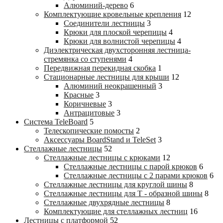
Алюминий-дерево
6
Комплектующие кровельные крепления
12
Соединители лестницы
3
Крюки для плоской черепицы
4
Крюки для волнистой черепицы
4
Диэлектрическая двухсторонняя лестница-
стремянка со ступенями
4
Передвижная перекидная скобка
1
Стационарные лестницы для крыши
12
Алюминий неокрашенный
3
Красные
3
Коричневые
3
Антрацитовые
3
Система TeleBoard
5
Телескопические помосты
2
Аксессуары BoardStand и TeleSet
3
Стеллажные лестницы
52
Стеллажные лестницы с крюками
12
Стеллажные лестницы с парой крюков
6
Стеллажные лестницы c 2 парами крюков
6
Стеллажные лестницы для круглой шины
8
Стеллажные лестницы для Т - образной шины
8
Стеллажные двухрядные лестницы
8
Комплектующие для стеллажных лестниц
16
Лестницы с платформой
52