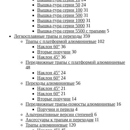
Вышка-тура cерии 50
24
Вышка-тура cерии 100
31
Вышка-тура cерии 500
31
Вышка-тура cерии 1000
31
Вышка-тура cерии 5000
31
Вышка-тура cерии 5500 с трапами
5
Легкосплавные трапы и переходы
359
Трапы с платформой алюминиевые
102
Наклон 60°
36
Вторые поручни
30
Наклон 45°
36
Передвижные трапы с платформой алюминиевые
48
Наклон 45°
24
Наклон 60°
24
Переходы алюминиевые
56
Наклон 45°
21
Наклон 60°
21
Вторые поручни
14
Передвижные трапы-помосты алюминиевые
16
Поручни и перила
4
Альтернативные версии степеней
6
Аксессуары к трапам и переходам
11
Трапы алюминиевые
120