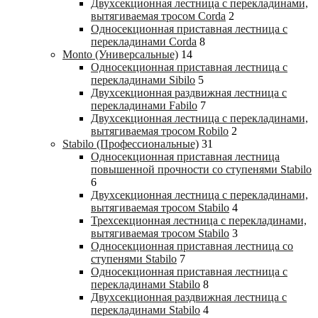
Двухсекционная лестница с перекладинами,
вытягиваемая тросом Corda
2
Односекционная приставная лестница с
перекладинами Corda
8
Monto (Универсальные)
14
Односекционная приставная лестница с
перекладинами Sibilo
5
Двухсекционная раздвижная лестница с
перекладинами Fabilo
7
Двухсекционная лестница с перекладинами,
вытягиваемая тросом Robilo
2
Stabilo (Профессиональные)
31
Односекционная приставная лестница
повышенной прочности со ступенями Stabilo
6
Двухсекционная лестница с перекладинами,
вытягиваемая тросом Stabilo
4
Трехсекционная лестница с перекладинами,
вытягиваемая тросом Stabilo
3
Односекционная приставная лестница со
ступенями Stabilo
7
Односекционная приставная лестница с
перекладинами Stabilo
8
Двухсекционная раздвижная лестница с
перекладинами Stabilo
4