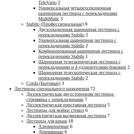
TeleVario
2
Универсальная четырехсекционная
шарнирная лестница с перекладинами
MultiMatic
3
Stabilo (Профессиональные)
9
Двухсекционная шарнирная лестница с
перекладинами Stabilo
2
Универсальная шарнирная лестница с
перекладинами Stabilo
2
Комбинированная шарнирная лестница с
перекладинами Stabilo
1
Шарнирная телескопическая лестница с
перекладинами и 4 удлинителями боковин
2
Шарнирная телескопическая лестница с
перекладинами Stabilo
2
Corda (Бытовые)
3
Лестницы специального назначения
72
Диэлектрическая двухсторонняя лестница-
стремянка с перекладинами
7
Диэлектрическая приставная лестница
5
Лестницы для мойки стекол
6
Диэлектрическая выдвижная лестница
7
Лестница для крыш
18
Алюминиевые
6
Деревянные
6