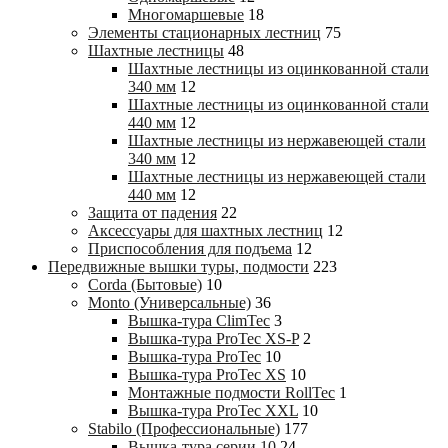
Многомаршевые
18
Элементы стационарных лестниц
75
Шахтные лестницы
48
Шахтные лестницы из оцинкованной стали
340 мм
12
Шахтные лестницы из оцинкованной стали
440 мм
12
Шахтные лестницы из нержавеющей стали
340 мм
12
Шахтные лестницы из нержавеющей стали
440 мм
12
Защита от падения
22
Аксессуары для шахтных лестниц
12
Приспособления для подъема
12
Передвижные вышки туры, подмости
223
Corda (Бытовые)
10
Monto (Универсальные)
36
Вышка-тура ClimTec
3
Вышка-тура ProTec XS-P
2
Вышка-тура ProTec
10
Вышка-тура ProTec XS
10
Монтажные подмости RollTec
1
Вышка-тура ProTec XXL
10
Stabilo (Профессиональные)
177
Вышка-тура cерии 10
24