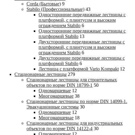
Corda (Бытовые)
9
Stabilo (Профессиональные)
43
Односторонние передвижные лестницы с
платформой, с плинтусом и высоким
ограждением Stabilo
6
Односторонние передвижные лестницы с
платформой Stabilo
13
Двухсторонние передвижные лестницы с
платформой, с плинтусом и высоким
ограждением Stabilo
6
Двухсторонние передвижные лестницы с
платформой Stabilo
6
Лестница с платформой Vario Kompakt
12
Стационарные лестницы
279
Стационарные лестницы для строительных
объектов по норме DIN 18799-1
50
Одномаршевые
12
Многомаршевые
38
Стационарные лестницы по норме DIN 14099-1.
Эвакуационные системы
30
Одномаршевые
12
Многомаршевые
18
Стационарные лестницы для индустриальных
объектов по норме DIN 14122-4
30
Одномаршевые
12