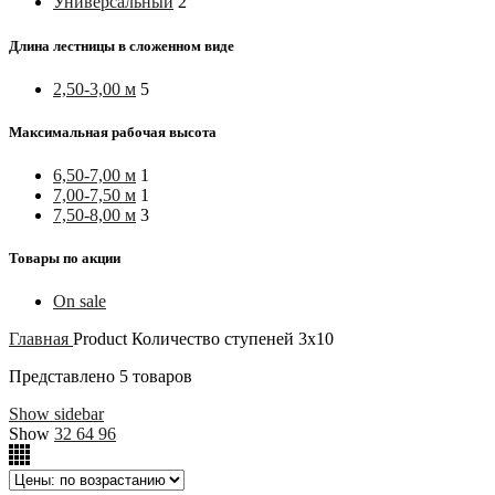
Универсальный
2
Длина лестницы в сложенном виде
2,50-3,00 м
5
Максимальная рабочая высота
6,50-7,00 м
1
7,00-7,50 м
1
7,50-8,00 м
3
Товары по акции
On sale
Главная
Product Количество ступеней
3х10
Представлено 5 товаров
Show sidebar
Show
32
64
96