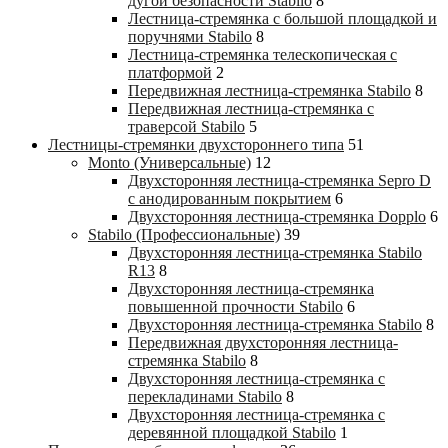
дугой безопасности Stabilo
8
Лестница-стремянка с большой площадкой и
поручнями Stabilo
8
Лестница-стремянка телескопическая с
платформой
2
Передвижная лестница-стремянка Stabilo
8
Передвижная лестница-стремянка с
траверсой Stabilo
5
Лестницы-стремянки двухстороннего типа
51
Monto (Универсальные)
12
Двухсторонняя лестница-стремянка Sepro D
с анодированным покрытием
6
Двухсторонняя лестница-стремянка Dopplo
6
Stabilo (Профессиональные)
39
Двухсторонняя лестница-стремянка Stabilo
R13
8
Двухсторонняя лестница-стремянка
повышенной прочности Stabilo
6
Двухсторонняя лестница-стремянка Stabilo
8
Передвижная двухсторонняя лестница-
стремянка Stabilo
8
Двухсторонняя лестница-стремянка с
перекладинами Stabilo
8
Двухсторонняя лестница-стремянка с
деревянной площадкой Stabilo
1