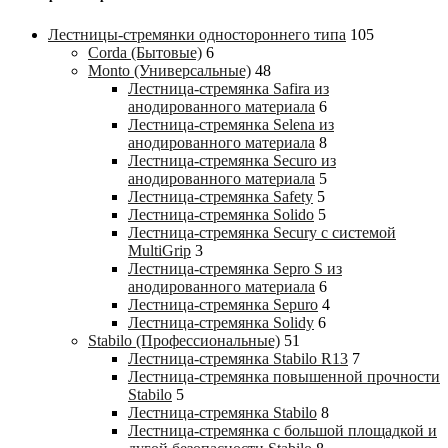
Лестницы-стремянки одностороннего типа
105
Corda (Бытовые)
6
Monto (Универсальные)
48
Лестница-стремянка Safira из
анодированного материала
6
Лестница-стремянка Selena из
анодированного материала
8
Лестница-стремянка Securo из
анодированного материала
5
Лестница-стремянка Safety
5
Лестница-стремянка Solido
5
Лестница-стремянка Secury с системой
MultiGrip
3
Лестница-стремянка Sepro S из
анодированного материала
6
Лестница-стремянка Sepuro
4
Лестница-стремянка Solidy
6
Stabilo (Профессиональные)
51
Лестница-стремянка Stabilo R13
7
Лестница-стремянка повышенной прочности
Stabilo
5
Лестница-стремянка Stabilo
8
Лестница-стремянка с большой площадкой и