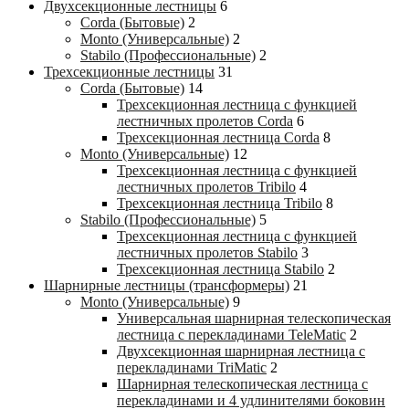
Двухсекционные лестницы
6
Corda (Бытовые)
2
Monto (Универсальные)
2
Stabilo (Профессиональные)
2
Трехсекционные лестницы
31
Corda (Бытовые)
14
Трехсекционная лестница с функцией
лестничных пролетов Corda
6
Трехсекционная лестница Corda
8
Monto (Универсальные)
12
Трехсекционная лестница с функцией
лестничных пролетов Tribilo
4
Трехсекционная лестница Tribilo
8
Stabilo (Профессиональные)
5
Трехсекционная лестница с функцией
лестничных пролетов Stabilo
3
Трехсекционная лестница Stabilo
2
Шарнирные лестницы (трансформеры)
21
Monto (Универсальные)
9
Универсальная шарнирная телескопическая
лестница с перекладинами TeleMatic
2
Двухсекционная шарнирная лестница с
перекладинами TriMatic
2
Шарнирная телескопическая лестница с
перекладинами и 4 удлинителями боковин